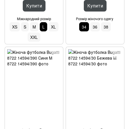
Купити
Купити
Міжнародний розмір
Розмір жіночого одягу
XS
S
M
L
XL
34
36
38
XXL