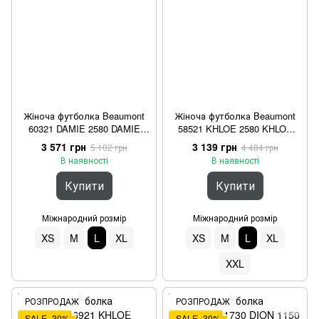
Жіноча футболка Beaumont
Жіноча футболка Beaumont
60321 DAMIE 2580 DAMIE
58521 KHLOE 2580 KHLOE
Різнокльорова L
Бежева L
3 571 грн
3 139 грн
5 102 грн
4 484 грн
В наявності
В наявності
Купити
Купити
Міжнародний розмір
Міжнародний розмір
XS
M
L
XL
XS
M
L
XL
XXL
РОЗПРОДАЖ
РОЗПРОДАЖ
SALE−30%
SALE−30%