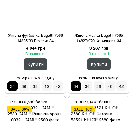
Жіноча футболка Bugatti 7066
Жіноча майка Bugatti 7065
14825/30 Бежева 34
14827/970 Коричнева 34
4 044 грн
3 267 грн
В наявності
В наявності
Купити
Купити
Розмір жіночого одягу
Розмір жіночого одягу
34
36
38
40
42
34
36
38
40
42
РОЗПРОДАЖ
РОЗПРОДАЖ
SALE−30%
SALE−30%