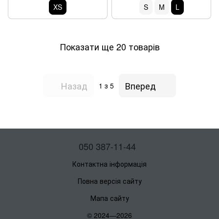
XS
S
M
L
Показати ще 20 товарів
Назад
Вперед
1
з 5
050 387-11-44
Контактна інформація
Повна версія сайту
Мапа сайту
© 2024—2026