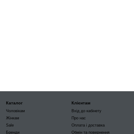
Каталог
Клієнтам
Чоловікам
Вхід до кабінету
Жінкам
Про нас
Sale
Оплата і доставка
Бренди
Обмін та повернення