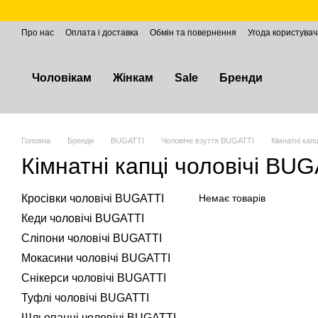
Перейти до основного контенту
Про нас
Оплата і доставка
Обмін та повернення
Угода користувач
Чоловікам
Жінкам
Sale
Бренди
Головна
Бренди
BUGATTІ
Чоловіче взуття BUGATTI
Кімнатні кап
Кімнатні капці чоловічі BU
Кросівки чоловічі BUGATTI
Немає товарів
Кеди чоловічі BUGATTI
Сліпони чоловічі BUGATTI
Мокасини чоловічі BUGATTI
Снікерси чоловічі BUGATTI
Туфлі чоловічі BUGATTI
Шльопанці чоловічі BUGATTI