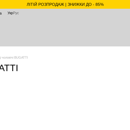
ЛІТІЙ РОЗПРОДАЖ | ЗНИЖКИ ДО - 85%
Укр
Рус
а
ці чоловічі BUGATTI
GATTI