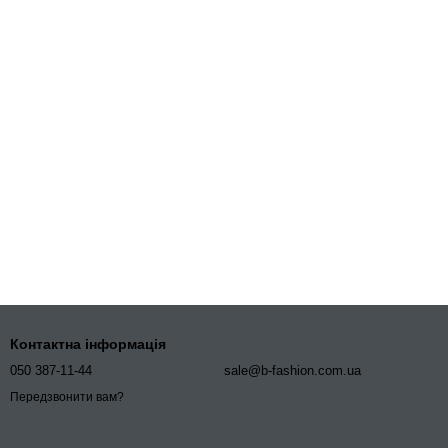
Контактна інформація
050 387-11-44
sale@b-fashion.com.ua
Передзвонити вам?