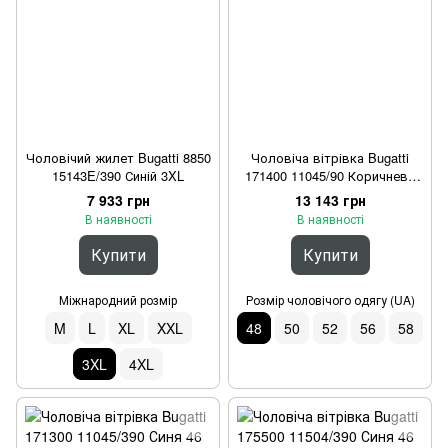
Чоловічий жилет Bugatti 8850
Чоловіча вітрівка Bugatti
15143E/390 Синій 3XL
171400 11045/90 Коричнева
48
7 933 грн
13 143 грн
В наявності
В наявності
Купити
Купити
Міжнародний розмір
Розмір чоловічого одягу (UA)
M
L
XL
XXL
48
50
52
56
58
3XL
4XL