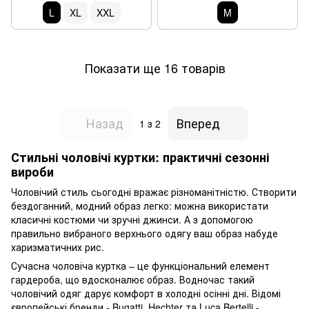
L
XL
XXL
M
Показати ще 16 товарів
Назад
Вперед
1
з 2
Стильні чоловічі куртки: практичні сезонні
вироби
Чоловічий стиль сьогодні вражає різноманітністю. Створити
бездоганний, модний образ легко: можна використати
класичні костюми чи зручні джинси. А з допомогою
правильно вибраного верхнього одягу ваш образ набуде
харизматичних рис.
Сучасна чоловіча куртка – це функціональний елемент
гардероба, що вдосконалює образ. Водночас такий
чоловічий одяг дарує комфорт в холодні осінні дні. Відомі
європейські бренди - Bugatti, Hechter та Luca Bertelli -