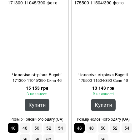
Чоловіча вітрівка Bugatti
Чоловіча вітрівка Bugatti
171300 11045/390 Синя 46
175500 11504/390 Синя 46
15 153 грн
13 143 грн
В наявності
В наявності
Купити
Купити
Розмір чоловічого одягу (UA)
Розмір чоловічого одягу (UA)
46
48
50
52
54
46
48
50
52
54
56
58
60
56