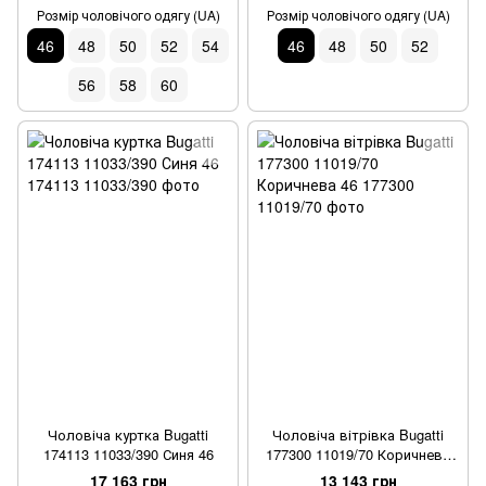
Розмір чоловічого одягу (UA)
Розмір чоловічого одягу (UA)
46
48
50
52
54
46
48
50
52
56
58
60
Чоловіча куртка Bugatti
Чоловіча вітрівка Bugatti
174113 11033/390 Синя 46
177300 11019/70 Коричнева
46
17 163 грн
13 143 грн