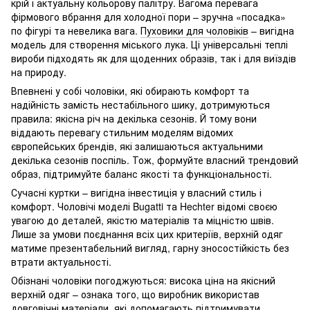
крій і актуальну кольорову палітру. Вагома перевага
фірмового вбрання для холодної пори – зручна «посадка»
по фігурі та невелика вага.
Пуховики для чоловіків
– вигідна
модель для створення міського лука. Ці універсальні теплі
вироби підходять як для щоденних образів, так і для виїздів
на природу.
Впевнені у собі чоловіки, які обирають комфорт та
надійність замість нестабільного шику, дотримуються
правила: якісна річ на декілька сезонів. Й тому вони
віддають перевагу стильним моделям відомих
європейських брендів, які залишаються актуальними
декілька сезонів поспіль. Тож, формуйте власний трендовий
образ, підтримуйте баланс якості та функціональності.
Сучасні куртки – вигідна інвестиція у власний стиль і
комфорт. Чоловічі моделі Bugatti та Hechter відомі своєю
увагою до деталей, якістю матеріалів та міцністю швів.
Лише за умови поєднання всіх цих критеріїв, верхній одяг
матиме презентабельний вигляд, гарну зносостійкість без
втрати актуальності.
Обізнані чоловіки погоджуються: висока ціна на якісний
верхній одяг – ознака того, що виробник використав
довговічні матеріали, які допомагають підтримувати