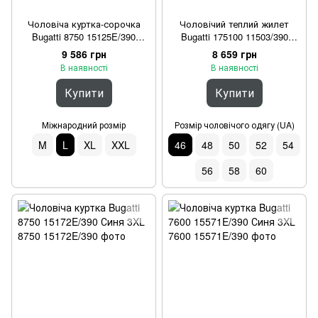
Чоловіча куртка-сорочка
Чоловічий теплий жилет
Bugatti 8750 15125E/390
Bugatti 175100 11503/390
Темно-синя L
Синій 46
9 586 грн
8 659 грн
В наявності
В наявності
Купити
Купити
Міжнародний розмір
Розмір чоловічого одягу (UA)
M
L
XL
XXL
46
48
50
52
54
56
58
60