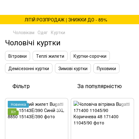
ЛІТІЙ РОЗПРОДАЖ | ЗНИЖКИ ДО - 85%
Чоловікам
Одяг
Куртки
Чоловічі куртки
Вітровки
Теплі жилети
Куртки-сорочки
Демісезонні куртки
Зимові куртки
Пуховики
Фільтр
За популярністю
Новинка
Хіт