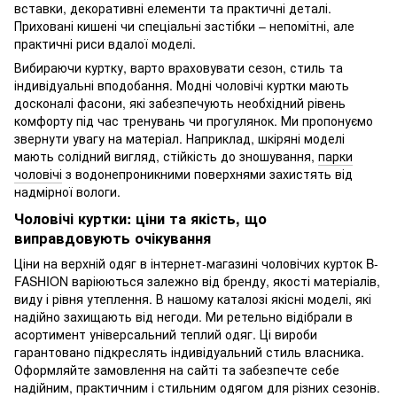
вставки, декоративні елементи та практичні деталі.
Приховані кишені чи спеціальні застібки – непомітні, але
практичні риси вдалої моделі.
Вибираючи куртку, варто враховувати сезон, стиль та
індивідуальні вподобання. Модні чоловічі куртки мають
досконалі фасони, які забезпечують необхідний рівень
комфорту під час тренувань чи прогулянок. Ми пропонуємо
звернути увагу на матеріал. Наприклад, шкіряні моделі
мають солідний вигляд, стійкість до зношування,
парки
чоловічі
з водонепроникними поверхнями захистять від
надмірної вологи.
Чоловічі куртки: ціни та якість, що
виправдовують очікування
Ціни на верхній одяг в інтернет-магазині чоловічих курток B-
FASHION варіюються залежно від бренду, якості матеріалів,
виду і рівня утеплення. В нашому каталозі якісні моделі, які
надійно захищають від негоди. Ми ретельно відібрали в
асортимент універсальний теплий одяг. Ці вироби
гарантовано підкреслять індивідуальний стиль власника.
Оформляйте замовлення на сайті та забезпечте себе
надійним, практичним і стильним одягом для різних сезонів.