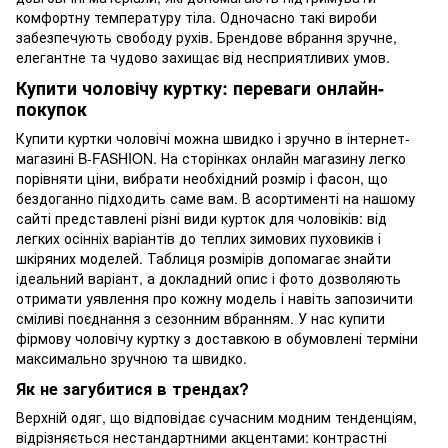
комфортну температуру тіла. Одночасно такі вироби
забезпечують свободу рухів. Брендове вбрання зручне,
елегантне та чудово захищає від несприятливих умов.
Купити чоловічу куртку: переваги онлайн-
покупок
Купити куртки чоловічі можна швидко і зручно в інтернет-
магазині B-FASHION. На сторінках онлайн магазину легко
порівняти ціни, вибрати необхідний розмір і фасон, що
бездоганно підходить саме вам. В асортименті на нашому
сайті представлені різні види курток для чоловіків: від
легких осінніх варіантів до теплих зимових пуховиків і
шкіряних моделей. Таблиця розмірів допомагає знайти
ідеальний варіант, а докладний опис і фото дозволяють
отримати уявлення про кожну модель і навіть запозичити
сміливі поєднання з сезонним вбранням. У нас купити
фірмову чоловічу куртку з доставкою в обумовлені терміни
максимально зручною та швидко.
Як не загубитися в трендах?
Верхній одяг, що відповідає сучасним модним тенденціям,
відрізняється нестандартними акцентами: контрастні