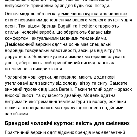
випускають трендовий одяг для будь-якої погоди.
Осіння модель або легка
демісезонна куртка для чоловіків
стане незамінним доповненням вашого міського аутфіту для
осені. Так, відомі бренди Bugatti та Hechter створюють
стильні чоловічі вироби, що зберігають баланс між
комфортом і актуальними модними тенденціями.
Демісезонний верхній одяг на осінь має спеціальні
водовідштовхувальні властивості, захищає від вітру та
дарує тепло. Чоловічі куртки з якісних матеріалів служать
довго, зберігають свій привабливий вигляд навіть за
інтенсивного використання.
Чоловічі зимові куртки
, як правило, мають додаткові
утеплювачі для захисту від холоду, вітру та снігу. Замовте
зимовий пуховик від Luca Bertelli. Такий теплий одяг – зразок
високої якості та сучасного дизайну. Модель здатна
витримати екстремальні температури та вологу, оскільки
пошита зі спеціального матеріалу і доповнена надійними
застібками.
Брендові чоловічі куртки: якість для сміливих
Практичний верхній одяг відомих брендів має елегантний