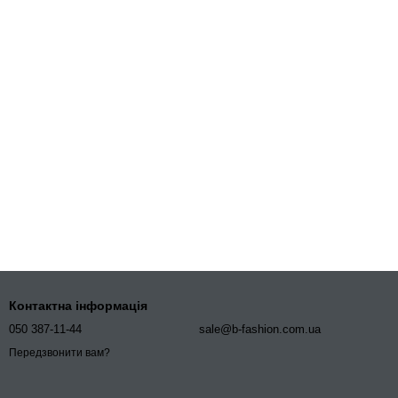
Контактна інформація
050 387-11-44
sale@b-fashion.com.ua
Передзвонити вам?