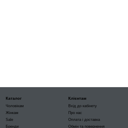
Каталог
Клієнтам
Чоловікам
Вхід до кабінету
Жінкам
Про нас
Sale
Оплата і доставка
Бренди
Обмін та повернення