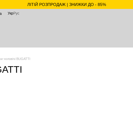
ЛІТІЙ РОЗПРОДАЖ | ЗНИЖКИ ДО - 85%
Укр
Рус
а
ки чоловічі BUGATTI
GATTI