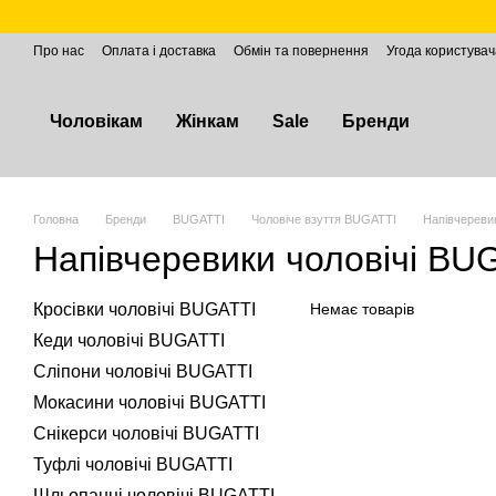
Перейти до основного контенту
Про нас
Оплата і доставка
Обмін та повернення
Угода користувач
Чоловікам
Жінкам
Sale
Бренди
Головна
Бренди
BUGATTІ
Чоловіче взуття BUGATTI
Напівчереви
Напівчеревики чоловічі BU
Кросівки чоловічі BUGATTI
Немає товарів
Кеди чоловічі BUGATTI
Сліпони чоловічі BUGATTI
Мокасини чоловічі BUGATTI
Снікерси чоловічі BUGATTI
Туфлі чоловічі BUGATTI
Шльопанці чоловічі BUGATTI