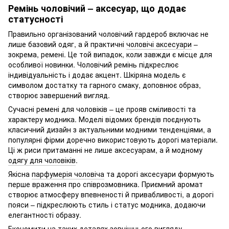
Ремінь чоловічий – аксесуар, що додає
статусності
Правильно організований чоловічий гардероб включає не
лише базовий одяг, а й практичні
чоловічі аксесуари
–
зокрема, ремені. Це той випадок, коли завжди є місце для
особливої новинки. Чоловічий ремінь підкреслює
індивідуальність і додає акцент. Шкіряна модель є
символом достатку та гарного смаку, доповнює образ,
створює завершений вигляд.
Сучасні ремені для чоловіків – це прояв сміливості та
характеру модника. Моделі відомих брендів поєднують
класичний дизайн з актуальними модними тенденціями, а
популярні фірми доречно використовують дорогі матеріали.
Ці ж риси притаманні не лише аксесуарам, а й модному
одягу для чоловіків
.
Якісна
парфумерія чоловіча
та дорогі аксесуари формують
перше враження про співрозмовника. Приємний аромат
створює атмосферу впевненості й привабливості, а дорогі
пояси – підкреслюють стиль і статус модника, додаючи
елегантності образу.
Економити на таких деталях зовнішнього вигляду