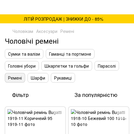
ЛІТІЙ РОЗПРОДАЖ | ЗНИЖКИ ДО - 85%
Чоловікам
Аксесуари
Ремені
Чоловічі ремені
Сумки та валізи
Гаманці та портмоне
Головні убори
Шкарпетки та гольфи
Парасолі
Ремені
Шарфи
Рукавиці
Фільтр
За популярністю