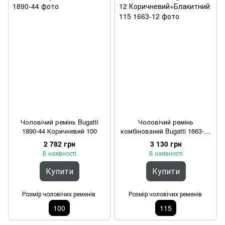
Чоловічий ремінь Bugatti
Чоловічий ремінь
1890-44 Коричневий 100
комбінований Bugatti 1663-12
Коричневий+Блакитний 115
2 782 грн
3 130 грн
В наявності
В наявності
Купити
Купити
Розмір чоловічих ременів
Розмір чоловічих ременів
100
115