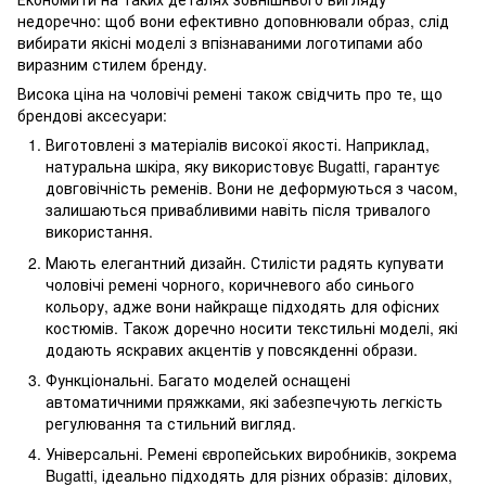
недоречно: щоб вони ефективно доповнювали образ, слід
вибирати якісні моделі з впізнаваними логотипами або
виразним стилем бренду.
Висока ціна на чоловічі ремені також свідчить про те, що
брендові аксесуари:
Виготовлені з матеріалів високої якості. Наприклад,
натуральна шкіра, яку використовує Bugatti, гарантує
довговічність ременів. Вони не деформуються з часом,
залишаються привабливими навіть після тривалого
використання.
Мають елегантний дизайн. Стилісти радять купувати
чоловічі ремені чорного, коричневого або синього
кольору, адже вони найкраще підходять для офісних
костюмів. Також доречно носити текстильні моделі, які
додають яскравих акцентів у повсякденні образи.
Функціональні. Багато моделей оснащені
автоматичними пряжками, які забезпечують легкість
регулювання та стильний вигляд.
Універсальні. Ремені європейських виробників, зокрема
Bugatti, ідеально підходять для різних образів: ділових,