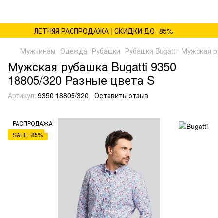
ЛЕТНЯЯ РАСПРОДАЖА | СКИДКИ ДО -85%
Мужчинам
Одежда
Рубашки
Рубашки Bugatti
Мужская ру
Мужская рубашка Bugatti 9350
18805/320 Разные цвета S
Артикул:
9350 18805/320
Оставить отзыв
РАСПРОДАЖА
SALE−85%