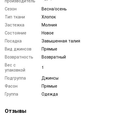
производитель
Сезон
Весна/осень
Тип ткани
Хлопок
Застежка
Молния
Состояние
Новое
Посадка
Завышенная талия
Вид джинсов
Прямые
Возвратность
Возвратный
Вес с
1
упаковкой
Подгруппа
Джинсы
Фасон
Прямые
Группа
Одежда
Отзывы