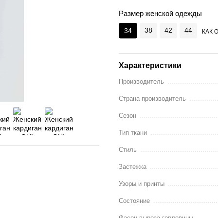
Размер женской одежды
38
42
44
34
КАК 
Характеристики
Производитель
Страна производитель
Сезон
Тип ткани
Стиль
Застежка
Узоры и принты
Состояние
Фасон выреза горловины