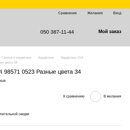
Сравнение
Желания
Вход
050 387-11-44
Мой заказ
Свитра и кардиганы
Кардиганы
Кардиганы OUI
ые цвета 34
I 98571 0523 Разные цвета 34
зыв
К сравнению
В желания
пительной скидки