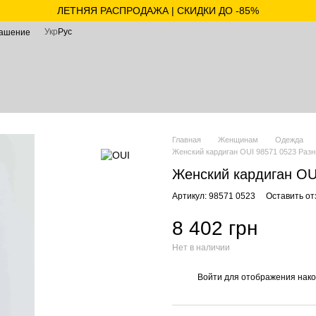
ЛЕТНЯЯ РАСПРОДАЖА | СКИДКИ ДО -85%
Укр
Рус
лашение
Главная
Женщинам
Одежда
Женский кардиган OUI 98571 0523 Разн
Женский кардиган OU
Артикул: 98571 0523
Оставить от
8 402 грн
Нет в наличии
Войти
для отображения нако
%