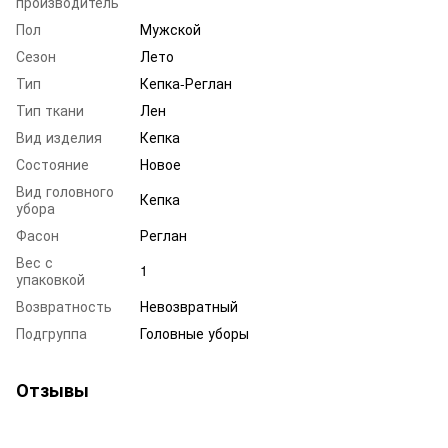
производитель
Пол
Мужской
Сезон
Лето
Тип
Кепка-Реглан
Тип ткани
Лен
Вид изделия
Кепка
Состояние
Новое
Вид головного
Кепка
убора
Фасон
Реглан
Вес с
1
упаковкой
Возвратность
Невозвратный
Подгруппа
Головные уборы
Отзывы