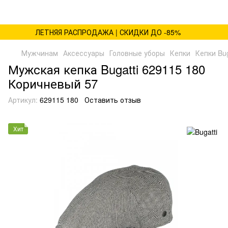
ЛЕТНЯЯ РАСПРОДАЖА | СКИДКИ ДО -85%
Мужчинам
Аксессуары
Головные уборы
Кепки
Кепки Bug
Мужская кепка Bugatti 629115 180
Коричневый 57
Артикул:
629115 180
Оставить отзыв
Хит