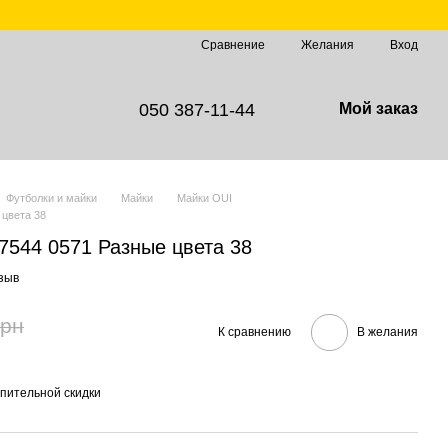
Сравнение
Желания
Вход
050 387-11-44
Мой заказ
Футболки и майки
Майки
Майки OUI
 цвета 38
7544 0571 Разные цвета 38
зыв
грн
К сравнению
В желания
пительной скидки