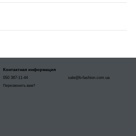
Контактная информация
050 387-11-44
sale@b-fashion.com.ua
Перезвонить вам?