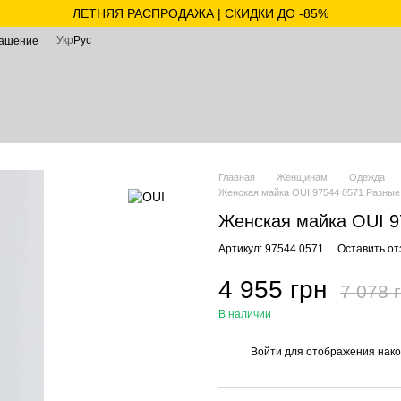
ЛЕТНЯЯ РАСПРОДАЖА | СКИДКИ ДО -85%
Укр
Рус
лашение
Главная
Женщинам
Одежда
Женская майка OUI 97544 0571 Разные
Женская майка OUI 9
Артикул: 97544 0571
Оставить от
4 955 грн
7 078 
В наличии
Войти
для отображения нако
%