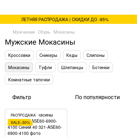
ЛЕТНЯЯ РАСПРОДАЖА | СКИДКИ ДО -85%
Мужчинам
Обувь
Мокасины
Мужские Мокасины
Кроссовки
Сникеры
Кеды
Слипоны
Мокасины
Туфли
Шлепанцы
Ботинки
Комнатные тапочки
Фильтр
По популярности
РАСПРОДАЖА
SALE−50%