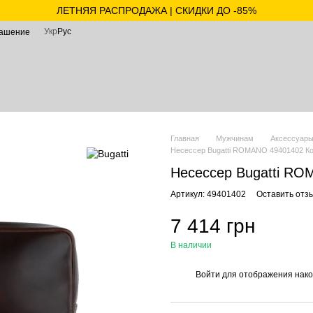
ЛЕТНЯЯ РАСПРОДАЖА | СКИДКИ ДО -85%
Укр
Рус
лашение
Главная
Мужчинам
Аксессуар
Несессер Bugatti ROMANO 49401402 Ко
Несессер Bugatti RO
Артикул: 49401402
Оставить отз
7 414 грн
В наличии
Войти
для отображения нако
%