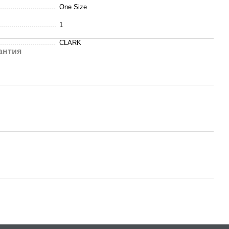
One Size
1
CLARK
антия