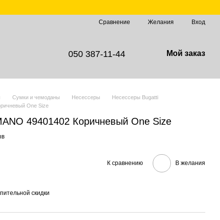
Сравнение
Желания
Вход
050 387-11-44
Мой заказ
ы
Сумки и чемоданы
Несессеры
Несессеры Bugatti
ричневый One Size
MANO 49401402 Коричневый One Size
ыв
К сравнению
В желания
пительной скидки