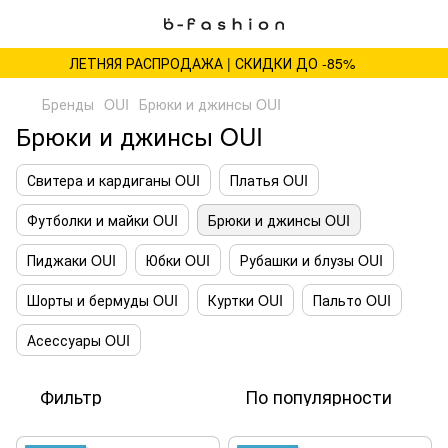
ЛЕТНЯЯ РАСПРОДАЖА | СКИДКИ ДО -85%
Бренды
OUI
Брюки и джинсы OUI
Брюки и джинсы OUI
Свитера и кардиганы OUI
Платья OUI
Футболки и майки OUI
Брюки и джинсы OUI
Пиджаки OUI
Юбки OUI
Рубашки и блузы OUI
Шорты и бермуды OUI
Куртки OUI
Пальто OUI
Асессуары OUI
Фильтр
По популярности