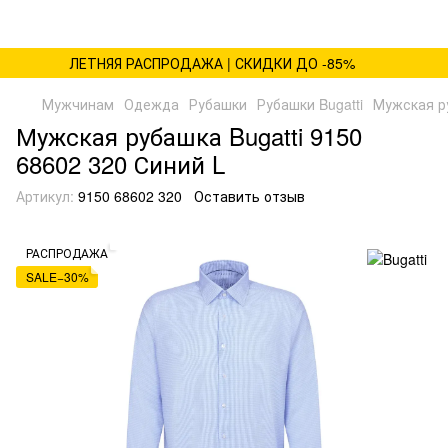
ЛЕТНЯЯ РАСПРОДАЖА | СКИДКИ ДО -85%
Мужчинам
Одежда
Рубашки
Рубашки Bugatti
Мужская ру
Мужская рубашка Bugatti 9150
68602 320 Синий L
Артикул:
9150 68602 320
Оставить отзыв
РАСПРОДАЖА
SALE−30%