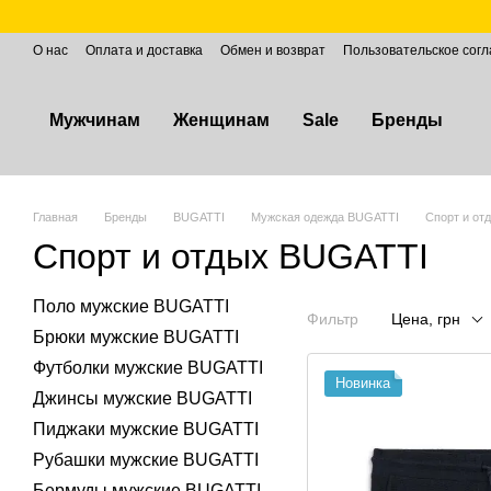
Перейти к основному контенту
О нас
Оплата и доставка
Обмен и возврат
Пользовательское сог
Мужчинам
Женщинам
Sale
Бренды
Главная
Бренды
BUGATTI
Мужская одежда BUGATTI
Спорт и от
Спорт и отдых BUGATTI
Поло мужские BUGATTI
Фильтр
Цена, грн
Брюки мужские BUGATTI
Футболки мужские BUGATTI
Новинка
Джинсы мужские BUGATTI
Пиджаки мужские BUGATTI
Рубашки мужские BUGATTI
Бермуды мужские BUGATTI