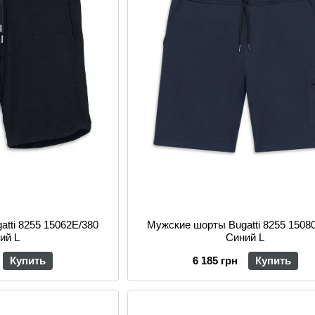
tti 8255 15062E/380
Мужские шорты Bugatti 8255 1508
ий L
Синий L
Купить
6 185 грн
Купить