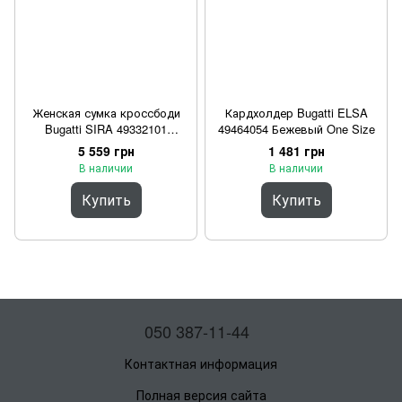
Женская сумка кроссбоди
Кардхолдер Bugatti ELSA
Bugatti SIRA 49332101
49464054 Бежевый One Size
Черный One Size
5 559 грн
1 481 грн
В наличии
В наличии
Купить
Купить
050 387-11-44
Контактная информация
Полная версия сайта