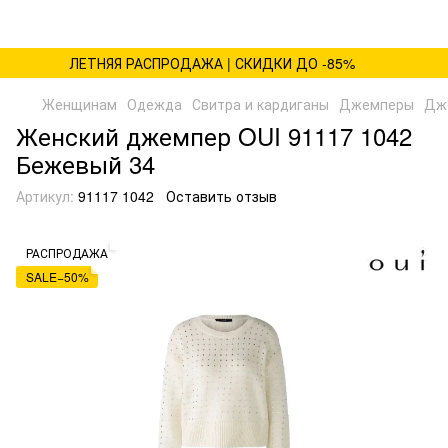
ЛЕТНЯЯ РАСПРОДАЖА | СКИДКИ ДО -85%
Женщинам
Одежда
Свитра и кардиганы
Джемперы
Дж
Женский джемпер OUI 91117 1042
Бежевый 34
Артикул:
91117 1042
Оставить отзыв
РАСПРОДАЖА
SALE−50%