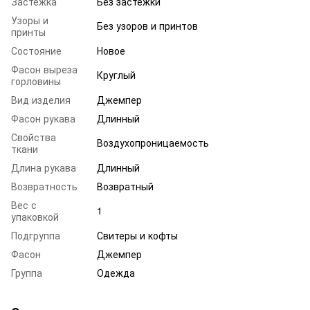
Застежка
Без застежки
Узоры и
Без узоров и принтов
принты
Состояние
Новое
Фасон выреза
Круглый
горловины
Вид изделия
Джемпер
Фасон рукава
Длинный
Свойства
Воздухопроницаемость
ткани
Длина рукава
Длинный
Возвратность
Возвратный
Вес с
1
упаковкой
Подгруппа
Свитеры и кофты
Фасон
Джемпер
Группа
Одежда