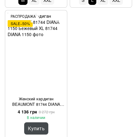
M
XL
XXL
S
L
XL
XXL
РАСПРОДАЖА
SALE−50%
Женский кардиган
BEAUMONT 81744 DIANA
1150 Бежевый XL
4 136 грн
8 272 грн
В наличии
Купить