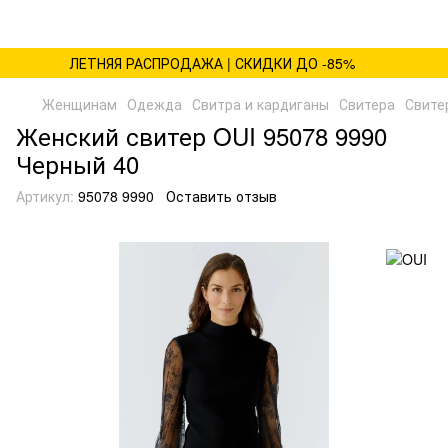
ЛЕТНЯЯ РАСПРОДАЖА | СКИДКИ ДО -85%
Женщинам
Одежда
Свитра и кардиганы
Свитера
Свите
Женский свитер OUI 95078 9990
Черный 40
Артикул:
95078 9990
Оставить отзыв