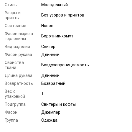
Стиль
Молодежный
Узоры и
Без узоров и принтов
принты
Состояние
Новое
Фасон выреза
Воротник-хомут
горловины
Вид изделия
Свитер
Фасон рукава
Длинный
Свойства
Воздухопроницаемость
ткани
Длина рукава
Длинный
Возвратность
Возвратный
Вес с
1
упаковкой
Подгруппа
Свитеры и кофты
Фасон
Джемпер
Группа
Одежда