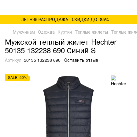
ЛЕТНЯЯ РАСПРОДАЖА | СКИДКИ ДО -85%
Мужчинам
Одежда
Куртки
Теплые жилеты
Теплые жиле
Мужской теплый жилет Hechter
50135 132238 690 Синий S
Артикул:
50135 132238 690
Оставить отзыв
SALE−50%