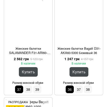
Женские балетки
Женские балетки Bagatt D31-
SALAMANDER F31-ARI60-
AKA60-5300 Бежевый 36
3400-1400 Бежевый 37
2 562 грн
1 247 грн
5 123 грн
4 157 грн
В наличии
В наличии
Купить
Купить
Размер женской обуви
Размер женской обуви
37
38
39
36
37
38
РАСПРОДАЖА