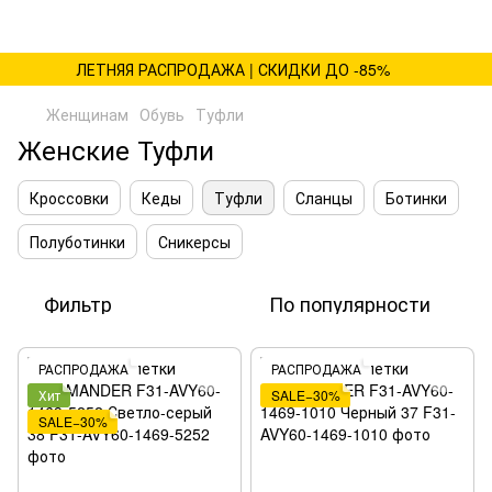
ЛЕТНЯЯ РАСПРОДАЖА | СКИДКИ ДО -85%
Женщинам
Обувь
Туфли
Женские Туфли
Кроссовки
Кеды
Туфли
Сланцы
Ботинки
Полуботинки
Сникерсы
Фильтр
По популярности
РАСПРОДАЖА
РАСПРОДАЖА
Хит
SALE−30%
SALE−30%