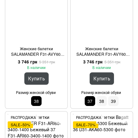
Женские балетки
Женские балетки
SALAMANDER F31-AVY60-
SALAMANDER F31-AVY60-
1469-5252 Светло-серый 38
1469-1010 Черный 37
3 746 грн
3 746 грн
5 351 грн
5 351 грн
В наличии
В наличии
Купить
Купить
Размер женской обуви
Размер женской обуви
38
37
38
39
РАСПРОДАЖА
РАСПРОДАЖА
SALE−50%
SALE−70%