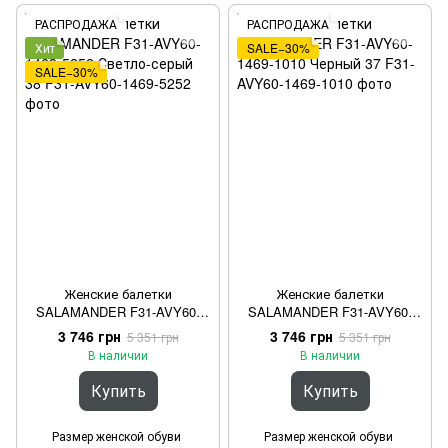
РАСПРОДАЖА
РАСПРОДАЖА
Хит
SALE−30%
SALE−30%
Женские балетки
Женские балетки
SALAMANDER F31-AVY60-
SALAMANDER F31-AVY60-
1469-5252 Светло-серый 38
1469-1010 Черный 37
3 746 грн
3 746 грн
5 351 грн
5 351 грн
В наличии
В наличии
Купить
Купить
Размер женской обуви
Размер женской обуви