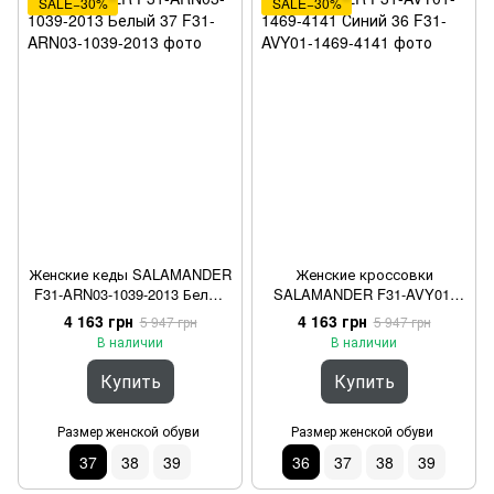
SALE−30%
SALE−30%
Женские кеды SALAMANDER
Женские кроссовки
F31-ARN03-1039-2013 Белый
SALAMANDER F31-AVY01-
37
1469-4141 Синий 36
4 163 грн
4 163 грн
5 947 грн
5 947 грн
В наличии
В наличии
Купить
Купить
Размер женской обуви
Размер женской обуви
37
38
39
36
37
38
39