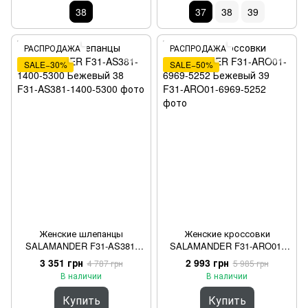
38
37
38
39
РАСПРОДАЖА
РАСПРОДАЖА
SALE−30%
SALE−50%
Женские шлепанцы
Женские кроссовки
SALAMANDER F31-AS381-
SALAMANDER F31-ARO01-
1400-5300 Бежевый 38
6969-5252 Бежевый 39
3 351 грн
2 993 грн
4 787 грн
5 985 грн
В наличии
В наличии
Купить
Купить