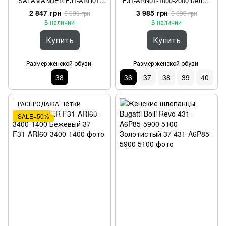
SALAMANDER F31-ARR01-
F31-ARN01-1000-2000 Белый
6955-2020 Белый 38
36
2 847 грн
3 985 грн
5 693 грн
5 693 грн
В наличии
В наличии
Купить
Купить
Размер женской обуви
Размер женской обуви
38
36
37
38
39
40
РАСПРОДАЖА
SALE−50%