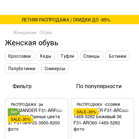
ЛЕТНЯЯ РАСПРОДАЖА | СКИДКИ ДО -85%
Женщинам
Обувь
Женская обувь
Кроссовки
Кеды
Туфли
Сланцы
Ботинки
Полуботинки
Сникерсы
Фильтр
По популярности
РАСПРОДАЖА
РАСПРОДАЖА
Хит
SALE−30%
SALE−30%