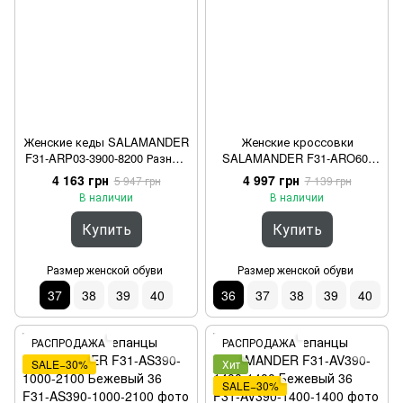
Женские кеды SALAMANDER
Женские кроссовки
F31-ARP03-3900-8200 Разные
SALAMANDER F31-ARO60-
цвета 37
1469-5282 Бежевый 36
4 163 грн
4 997 грн
5 947 грн
7 139 грн
В наличии
В наличии
Купить
Купить
Размер женской обуви
Размер женской обуви
37
38
39
40
36
37
38
39
40
РАСПРОДАЖА
РАСПРОДАЖА
SALE−30%
Хит
SALE−30%