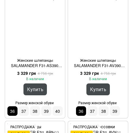
Женские шлепанцы
Женские шлепанцы
SALAMANDER F31-AS390-
SALAMANDER F31-AV390-
1000-2100 Бежевый 36
1400-1400 Бежевый 36
3 329 грн
3 329 грн
4 756 грн
4 756 грн
В наличии
В наличии
Купить
Купить
Размер женской обуви
Размер женской обуви
36
37
38
39
40
36
37
38
39
РАСПРОДАЖА
РАСПРОДАЖА