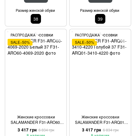
Размер женской обуви
Размер женской обуви
38
39
РАСПРОДАЖА
РАСПРОДАЖА
SALE−50%
SALE−50%
Женские кроссовки
Женские кроссовки
SALAMANDER F31-ARO60-
SALAMANDER F31-ARQ01-
4069-2020 Белый 37
3410-4220 Голубой 37
3 417 грн
3 417 грн
6 834 грн
6 834 грн
В наличии
В наличии