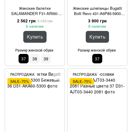
Женские балетки
Женские шлепанцы Bugatti
SALAMANDER F31-ARI60-
Bolli Revo 431-A6P85-5900
3400-1400 Бежевый 37
5100 Золотистый 37
2 562 грн
3 900 грн
5 123 грн
В наличии
В наличии
Купить
Купить
Размер женской обуви
Размер женской обуви
37
38
39
37
РАСПРОДАЖА
РАСПРОДАЖА
SALE−70%
SALE−70%