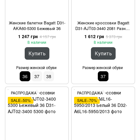
Женские балетки Bagatt D31-
Женские кроссовки Bagatt
AKA60-5300 Бежевый 36
D31-AJT03-3440 2081 Разные
цвета 37
1 247 грн
1 612 грн
4 157 грн
5 373 грн
В наличии
В наличии
Купить
Купить
Размер женской обуви
Размер женской обуви
36
37
38
37
РАСПРОДАЖА
РАСПРОДАЖА
SALE−50%
SALE−70%