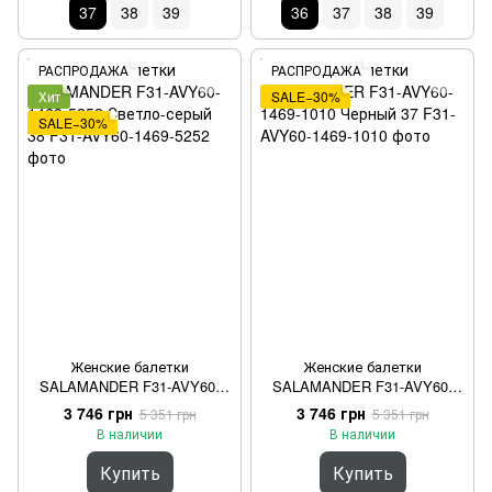
37
38
39
36
37
38
39
РАСПРОДАЖА
РАСПРОДАЖА
Хит
SALE−30%
SALE−30%
Женские балетки
Женские балетки
SALAMANDER F31-AVY60-
SALAMANDER F31-AVY60-
1469-5252 Светло-серый 38
1469-1010 Черный 37
3 746 грн
3 746 грн
5 351 грн
5 351 грн
В наличии
В наличии
Купить
Купить