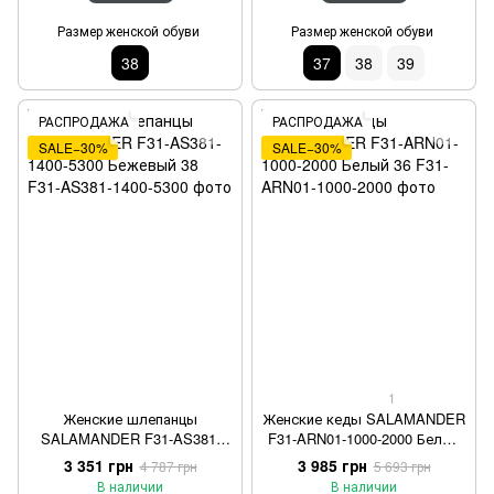
Размер женской обуви
Размер женской обуви
38
37
38
39
РАСПРОДАЖА
РАСПРОДАЖА
SALE−30%
SALE−30%
1
Женские шлепанцы
Женские кеды SALAMANDER
SALAMANDER F31-AS381-
F31-ARN01-1000-2000 Белый
1400-5300 Бежевый 38
36
3 351 грн
3 985 грн
4 787 грн
5 693 грн
В наличии
В наличии