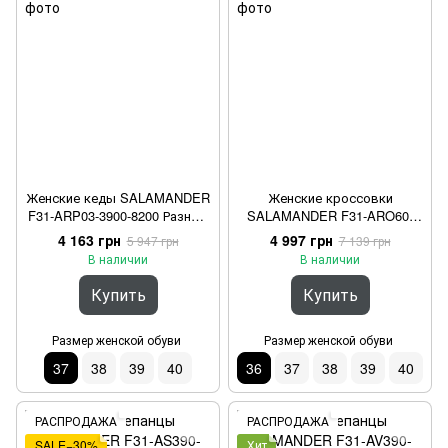
Женские кеды SALAMANDER
Женские кроссовки
F31-ARP03-3900-8200 Разные
SALAMANDER F31-ARO60-
цвета 37
1469-5282 Бежевый 36
4 163 грн
4 997 грн
5 947 грн
7 139 грн
В наличии
В наличии
Купить
Купить
Размер женской обуви
Размер женской обуви
37
38
39
40
36
37
38
39
40
РАСПРОДАЖА
РАСПРОДАЖА
SALE−30%
Хит