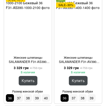
SALE−30%
Женские шлепанцы
Женские шлепанцы
SALAMANDER F31-AS390-
SALAMANDER F31-AV390-
1000-2100 Бежевый 36
1400-1400 Бежевый 36
3 329 грн
3 329 грн
4 756 грн
4 756 грн
В наличии
В наличии
Купить
Купить
Размер женской обуви
Размер женской обуви
36
37
38
39
40
36
37
38
39