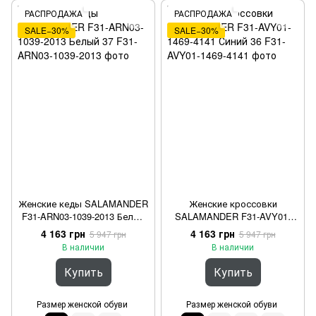
РАСПРОДАЖА
РАСПРОДАЖА
SALE−30%
SALE−30%
Женские кеды SALAMANDER
Женские кроссовки
F31-ARN03-1039-2013 Белый
SALAMANDER F31-AVY01-
37
1469-4141 Синий 36
4 163 грн
4 163 грн
5 947 грн
5 947 грн
В наличии
В наличии
Купить
Купить
Размер женской обуви
Размер женской обуви