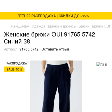
ЛЕТНЯЯ РАСПРОДАЖА | СКИДКИ ДО -85%
Женщинам
Одежда
Брюки и джинсы
Брюки
Брюки OUI
Женские брюки OUI 91765 5742
Синий 38
Артикул:
91765 5742
Оставить отзыв
РАСПРОДАЖА
SALE−50%