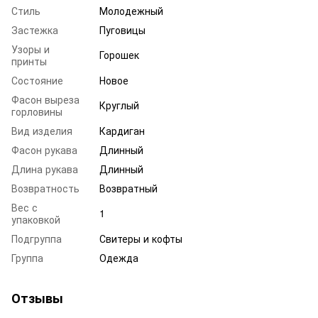
Стиль
Молодежный
Застежка
Пуговицы
Узоры и
Горошек
принты
Состояние
Новое
Фасон выреза
Круглый
горловины
Вид изделия
Кардиган
Фасон рукава
Длинный
Длина рукава
Длинный
Возвратность
Возвратный
Вес с
1
упаковкой
Подгруппа
Свитеры и кофты
Группа
Одежда
Отзывы