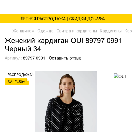
ЛЕТНЯЯ РАСПРОДАЖА | СКИДКИ ДО -85%
Женщинам
Одежда
Свитра и кардиганы
Кардиганы
Кар
Женский кардиган OUI 89797 0991
Черный 34
Артикул:
89797 0991
Оставить отзыв
РАСПРОДАЖА
SALE−50%