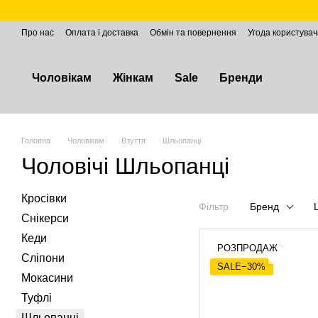
Перейти до основного контенту
Про нас
Оплата і доставка
Обмін та повернення
Угода користувач
Чоловікам
Жінкам
Sale
Бренди
Головна
Чоловікам
Взуття
Шльопанці
Чоловічі Шльопанці
Кросівки
Фільтр
Бренд
Снікерси
Кеди
РОЗПРОДАЖ
Сліпони
SALE−30%
Мокасини
Туфлі
Шльопанці