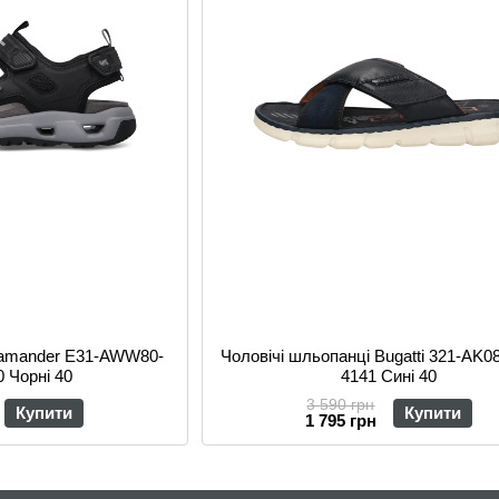
alamander E31-AWW80-
Чоловічі шльопанці Bugatti 321-AK0
0 Чорні 40
4141 Сині 40
3 590 грн
Купити
Купити
1 795 грн