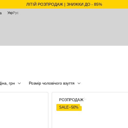
ЛІТІЙ РОЗПРОДАЖ | ЗНИЖКИ ДО - 85%
Укр
Рус
а
Ціна, грн
Розмір чоловічого взуття
РОЗПРОДАЖ
SALE−50%