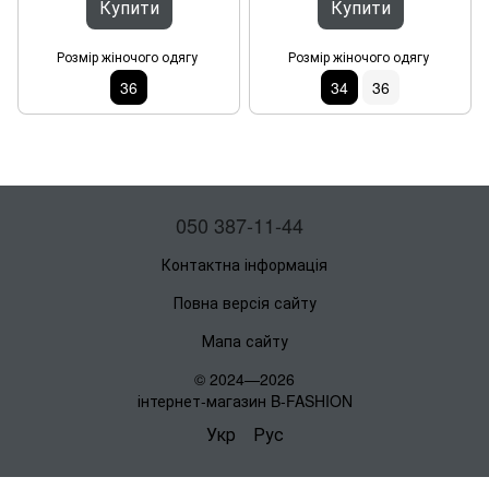
Купити
Купити
Розмір жіночого одягу
Розмір жіночого одягу
36
34
36
050 387-11-44
Контактна інформація
Повна версія сайту
Мапа сайту
© 2024—2026
інтернет-магазин B-FASHION
Укр
Рус