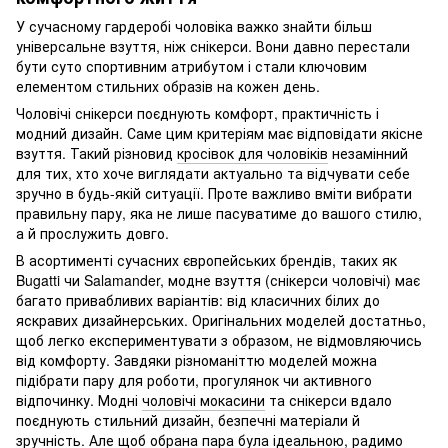
У сучасному гардеробі чоловіка важко знайти більш
універсальне взуття, ніж снікерси. Вони давно перестали
бути суто спортивним атрибутом і стали ключовим
елементом стильних образів на кожен день.
Чоловічі снікерси поєднують комфорт, практичність і
модний дизайн. Саме цим критеріям має відповідати якісне
взуття. Такий різновид
кросівок для чоловіків
незамінний
для тих, хто хоче виглядати актуально та відчувати себе
зручно в будь-якій ситуації. Проте важливо вміти вибрати
правильну пару, яка не лише пасуватиме до вашого стилю,
а й прослужить довго.
В асортименті сучасних європейських брендів, таких як
Bugatti чи Salamander, модне взуття (снікерси чоловічі) має
багато привабливих варіантів: від класичних білих до
яскравих дизайнерських. Оригінальних моделей достатньо,
щоб легко експериментувати з образом, не відмовляючись
від комфорту. Завдяки різноманіттю моделей можна
підібрати пару для роботи, прогулянок чи активного
відпочинку. Модні
чоловічі мокасини
та снікерси вдало
поєднують стильний дизайн, безпечні матеріали й
зручність. Але щоб обрана пара була ідеальною, радимо