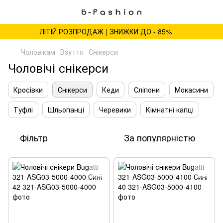
ЛІТІЙ РОЗПРОДАЖ | ЗНИЖКИ ДО - 85%
Чоловікам
Взуття
Снікерси
Чоловічі снікерси
Кросівки
Снікерси
Кеди
Сліпони
Мокасини
Туфлі
Шльопанці
Черевики
Кімнатні капці
Фільтр
За популярністю