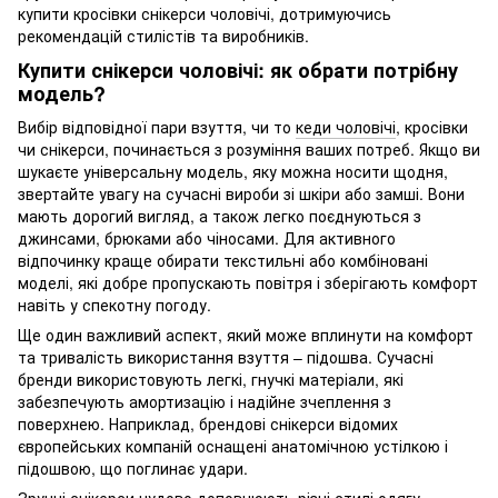
купити кросівки снікерси чоловічі, дотримуючись
рекомендацій стилістів та виробників.
Купити снікерси чоловічі: як обрати потрібну
модель?
Вибір відповідної пари взуття, чи то
кеди чоловічі
, кросівки
чи снікерси, починається з розуміння ваших потреб. Якщо ви
шукаєте універсальну модель, яку можна носити щодня,
звертайте увагу на сучасні вироби зі шкіри або замші. Вони
мають дорогий вигляд, а також легко поєднуються з
джинсами, брюками або чіносами. Для активного
відпочинку краще обирати текстильні або комбіновані
моделі, які добре пропускають повітря і зберігають комфорт
навіть у спекотну погоду.
Ще один важливий аспект, який може вплинути на комфорт
та тривалість використання взуття – підошва. Сучасні
бренди використовують легкі, гнучкі матеріали, які
забезпечують амортизацію і надійне зчеплення з
поверхнею. Наприклад, брендові снікерси відомих
європейських компаній оснащені анатомічною устілкою і
підошвою, що поглинає удари.
Зручні снікерси чудово доповнюють різні стилі одягу.