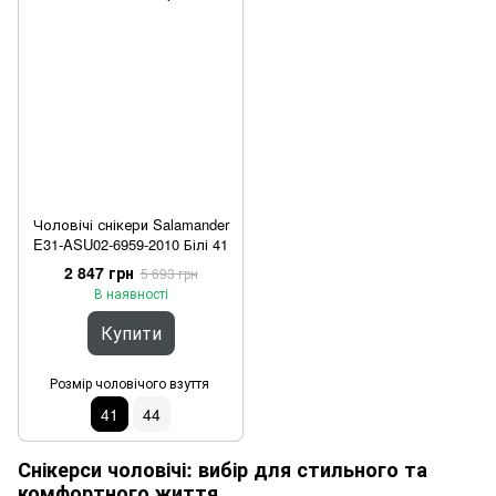
Чоловічі снікери Salamander
E31-ASU02-6959-2010 Білі 41
2 847 грн
5 693 грн
В наявності
Купити
Розмір чоловічого взуття
41
44
Снікерси чоловічі: вибір для стильного та
комфортного життя