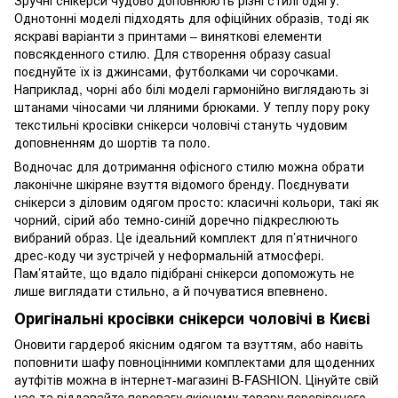
Однотонні моделі підходять для офіційних образів, тоді як
яскраві варіанти з принтами – виняткові елементи
повсякденного стилю. Для створення образу casual
поєднуйте їх із джинсами, футболками чи сорочками.
Наприклад, чорні або білі моделі гармонійно виглядають зі
штанами чіносами чи лляними брюками. У теплу пору року
текстильні кросівки снікерси чоловічі стануть чудовим
доповненням до шортів та поло.
Водночас для дотримання офісного стилю можна обрати
лаконічне шкіряне взуття відомого бренду. Поєднувати
снікерси з діловим одягом просто: класичні кольори, такі як
чорний, сірий або темно-синій доречно підкреслюють
вибраний образ. Це ідеальний комплект для п’ятничного
дрес-коду чи зустрічей у неформальній атмосфері.
Пам’ятайте, що вдало підібрані снікерси допоможуть не
лише виглядати стильно, а й почуватися впевнено.
Оригінальні кросівки снікерси чоловічі в Києві
Оновити гардероб якісним одягом та взуттям, або навіть
поповнити шафу повноцінними комплектами для щоденних
аутфітів можна в інтернет-магазині B-FASHION. Цінуйте свій
час та віддавайте перевагу якісному товару перевіреного