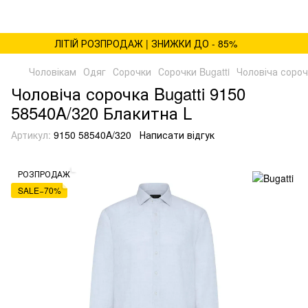
ЛІТІЙ РОЗПРОДАЖ | ЗНИЖКИ ДО - 85%
Чоловікам
Одяг
Сорочки
Сорочки Bugatti
Чоловіча сороч
Чоловіча сорочка Bugatti 9150
58540A/320 Блакитна L
Артикул:
9150 58540A/320
Написати відгук
РОЗПРОДАЖ
SALE−70%