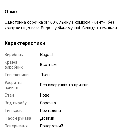
Опис
Однотонна сорочка зі 100% льону з коміром «Кент», без
контрастів, з лого Bugatti у бічному шві. Склад: 100% льон.
Характеристики
Виробник
Bugatti
Країна
Вьєтнам
виробник
Тип тканини
Льон
Узори та
Без візерунків та принтів
принти
Стан
Нове
Вид виробу
Сорочка
Тип крою
Приталена
Фасон рукава
Довгий
Повернення
Поворотний