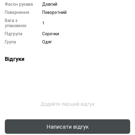
Фасон рукава
Довгий
Повернення
Поворотний
Вага з
1
упаковкою
Підгрупа
Сорочки
Група
Одяг
Відгуки
Додайте перший відгук
Написати відгук