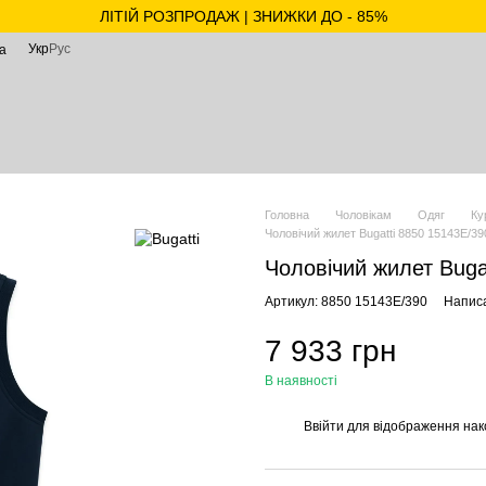
ЛІТІЙ РОЗПРОДАЖ | ЗНИЖКИ ДО - 85%
Укр
Рус
а
Головна
Чоловікам
Одяг
Ку
Чоловічий жилет Bugatti 8850 15143E/39
Чоловічий жилет Buga
Артикул: 8850 15143E/390
Написа
7 933 грн
В наявності
Ввійти
для відображення нак
%