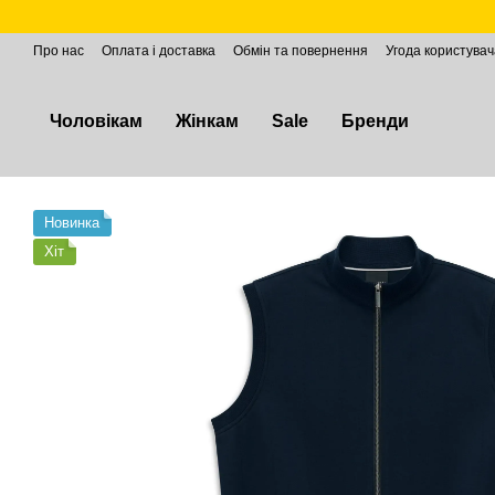
Перейти до основного контенту
Про нас
Оплата і доставка
Обмін та повернення
Угода користувач
Чоловікам
Жінкам
Sale
Бренди
Новинка
Хіт