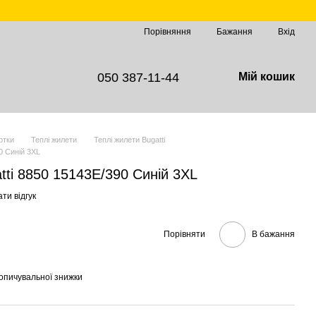
Порівняння
Бажання
Вхід
050 387-11-44
Мій кошик
ртки
Теплі жилети
Теплі жилети Bugatti
0 Синій 3XL
tti 8850 15143E/390 Синій 3XL
ти відгук
Порівняти
В бажання
опичувальної знижки