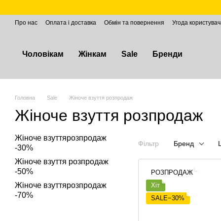
Перейти до основного контенту
Про нас
Оплата і доставка
Обмін та повернення
Угода користувач
Чоловікам
Жінкам
Sale
Бренди
Головна
Sale
Жіноче взуття розпродаж
Жіноче взуття розпродаж
Жіноче взуттярозпродаж
Фільтр
Бренд
-30%
Жіноче взуття розпродаж
-50%
РОЗПРОДАЖ
Жіноче взуттярозпродаж
Хіт
-70%
SALE−30%