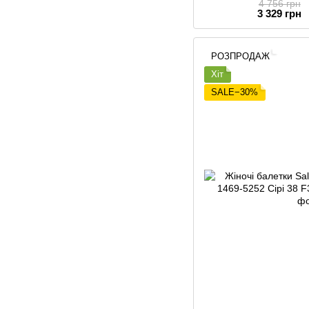
4 756 грн
3 329 грн
РОЗПРОДАЖ
Хіт
SALE−30%