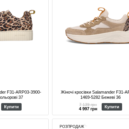
nder F31-ARP03-3900-
Жіночі кросівки Salamander F31-
кольорові 37
1469-5282 Бежеві 36
7 139 грн
Купити
Купити
4 997 грн
РОЗПРОДАЖ