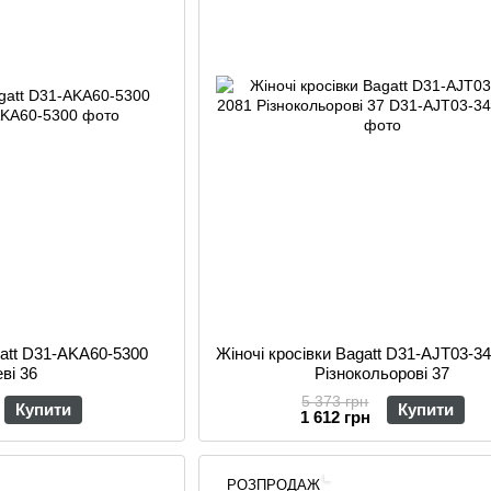
gatt D31-AKA60-5300
Жіночі кросівки Bagatt D31-AJT03-3
ві 36
Різнокольорові 37
5 373 грн
Купити
Купити
1 612 грн
РОЗПРОДАЖ