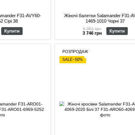
lamander F31-AVY60-
Жіночі балетки Salamander F31-A
2 Сірі 38
1469-1010 Чорні 37
5 351 грн
Купити
Купити
3 746 грн
РОЗПРОДАЖ
SALE−50%