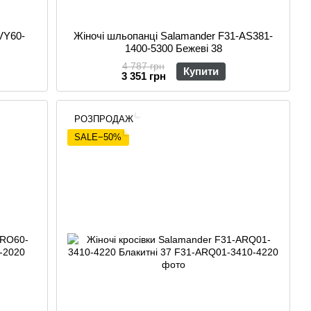
VY60-
Жіночі шльопанці Salamander F31-AS381-
1400-5300 Бежеві 38
4 787 грн
Купити
3 351 грн
РОЗПРОДАЖ
SALE−50%