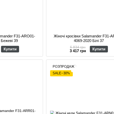
lamander F31-ARO01-
Жіночі кросівки Salamander F31-
 Бежеві 39
4069-2020 Білі 37
6 834 грн
Купити
Купити
3 417 грн
РОЗПРОДАЖ
SALE−30%