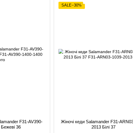
SALE−30%
alamander F31-AV390-
Жіночі кеди Salamander F31-ARN03
 Бежеві 36
2013 Білі 37