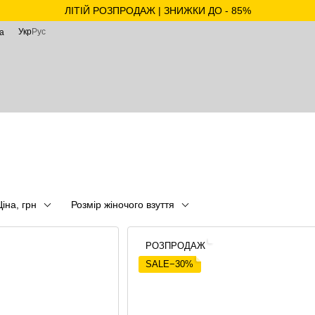
ЛІТІЙ РОЗПРОДАЖ | ЗНИЖКИ ДО - 85%
Укр
Рус
а
Ціна, грн
Розмір жіночого взуття
РОЗПРОДАЖ
SALE−30%