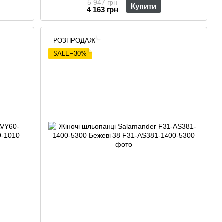
5 947 грн
Купити
4 163 грн
РОЗПРОДАЖ
SALE−30%