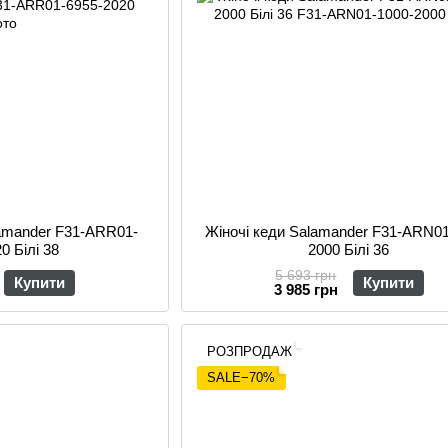
lamander F31-ARR01-
Жіночі кеди Salamander F31-ARN01
0 Білі 38
2000 Білі 36
5 693 грн
Купити
Купити
3 985 грн
РОЗПРОДАЖ
SALE−70%