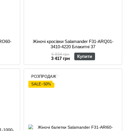
ARO60-
Жіночі кросівки Salamander F31-ARQ01-
3410-4220 Блакитні 37
6 834 грн
Купити
3 417 грн
РОЗПРОДАЖ
SALE−50%