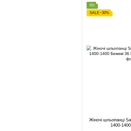
Хіт
SALE−30%
Жіночі шльопанці S
1400-1400