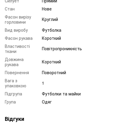
Силует
Прямий
Стан
Нове
Фасон вирізу
Круглий
горловини
Вид виробу
Футболка
Фасон рукава
Короткий
Властивості
Повітропроникність
ткани
Довжина
Короткий
рукава
Повернення
Поворотний
Вага з
1
упаковкою
Підгрупа
Футболки та майки
Група
Одяг
Відгуки