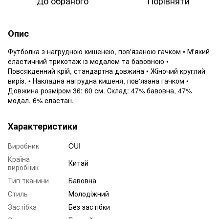
До обраного
Порівняти
Опис
Футболка з нагрудною кишенею, пов'язаною гачком • М'який
еластичний трикотаж із модалом та бавовною •
Повсякденний крій, стандартна довжина • Жіночий круглий
виріз. • Накладна нагрудна кишеня, пов'язана гачком •
Довжина розміром 36: 60 см. Склад: 47% бавовна, 47%
модал, 6% еластан.
Характеристики
Виробник
OUI
Країна
Китай
виробник
Тип тканини
Бавовна
Стиль
Молодіжний
Застібка
Без застібки