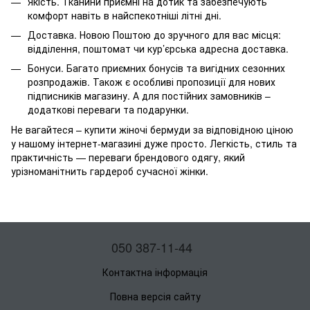
Якість. Тканини приємні на дотик та забезпечують
комфорт навіть в найспекотніші літні дні.
Доставка. Новою Поштою до зручного для вас місця:
відділення, поштомат чи кур’єрська адресна доставка.
Бонуси. Багато приємних бонусів та вигідних сезонних
розпродажів. Також є особливі пропозиції для нових
підписників магазину. А для постійних замовників –
додаткові переваги та подарунки.
Не вагайтеся – купити жіночі бермуди за відповідною ціною
у нашому інтернет-магазині дуже просто. Легкість, стиль та
практичність — переваги брендового одягу, який
урізноманітнить гардероб сучасної жінки.
050 387-11-44
Контактна інформація
Повна версія сайту