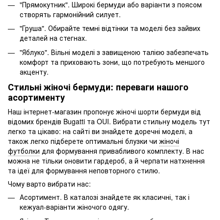
"Прямокутник". Широкі бермуди або варіанти з поясом
створять гармонійний силует.
"Груша". Обирайте темні відтінки та моделі без зайвих
деталей на стегнах.
"Яблуко". Вільні моделі з завищеною талією забезпечать
комфорт та приховають зони, що потребують меншого
акценту.
Стильні жіночі бермуди: переваги нашого
асортименту
Наш інтернет-магазин пропонує жіночі шорти бермуди від
відомих брендів Bugatti та OUI. Вибрати стильну модель тут
легко та цікаво: на сайті ви знайдете доречні моделі, а
також легко підберете оптимальні блузки чи
жіночі
футболки
для формування привабливого комплекту. В нас
можна не тільки оновити гардероб, а й черпати натхнення
та ідеї для формування неповторного стилю.
Чому варто вибрати нас:
Асортимент. В каталозі знайдете як класичні, так і
кежуал-варіанти жіночого одягу.