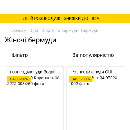
ЛІТІЙ РОЗПРОДАЖ | ЗНИЖКИ ДО - 85%
Жінкам
Одяг
Шорти та бермуди
Бермуди
Жіночі бермуди
Фільтр
За популярністю
РОЗПРОДАЖ
РОЗПРОДАЖ
SALE−50%
SALE−30%