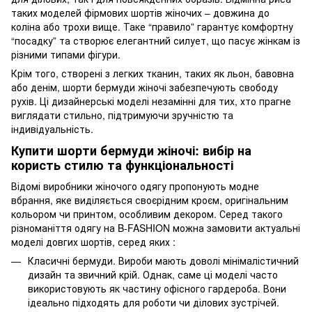
таких моделей фірмових шортів жіночих – довжина до
коліна або трохи вище. Таке “правило” гарантує комфортну
“посадку” та створює елегантний силует, що пасує жінкам із
різними типами фігури.
Крім того, створені з легких тканин, таких як льон, бавовна
або денім, шорти бермуди жіночі забезпечують свободу
рухів. Ці дизайнерські моделі незамінні для тих, хто прагне
виглядати стильно, підтримуючи зручністю та
індивідуальність.
Купити шорти бермуди жіночі: вибір на
користь стилю та функціональності
Відомі виробники жіночого одягу пропонують модне
вбрання, яке виділяється своєрідним кроєм, оригінальним
кольором чи принтом, особливим декором. Серед такого
різноманіття одягу на B-FASHION можна замовити актуальні
моделі довгих шортів, серед яких :
Класичні бермуди. Вироби мають доволі мінімалістичний
дизайн та звичний крій. Однак, саме ці моделі часто
використовують як частину офісного гардероба. Вони
ідеально підходять для роботи чи ділових зустрічей.