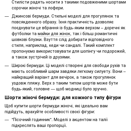
Стилісти радять носити з такими подовженими шортами
сорочки жіночі
та лофери.
Джинсові бермуди. Стильні моделі для прогулянок та
повсякденного образу. Їхня практичність дозволяє
поєднувати це вбрання із будь-яким верхом – доречні як
футболки та
майки для жінок
, так і більш романтичні
шовкові блузки. Взуття слід добирати відповідного
стиля, наприклад, кеди чи сандалі. Такий комплект
пропонуємо використовувати для шопінгу чи подорожей,
а також зустрічей із друзями.
Широкі бермуди. Ці моделі створені для свободи рухів та
мають особливий шарм завдяки легкому силуету. Вони –
найкращий варіант для вечірок, а також прогулянок
уздовж пляжу. Верх з таким типом шортів може бути
будь-який, головне — щоб модниці було зручно.
Шорти жіночі бермуди: для кожного типу фігури
Щоб купити шорти бермуди жіночі, які ідеально вам
підійдуть, врахуйте особливості своєї фігури:
"Пісочний годинник". Моделі з акцентом на талії
підкреслять ваші пропорції.