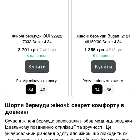
Жіночі бермуди OUI 92922
Жіночі бермуди Bugatti 2121
7032 Бежеві 34
46150/30 Бежеві 34
3 701 грн
1 355 грн
7 401 грн
4 515 грн
В наявності
В наявності
Купити
Купити
Розмір жіночого одягу
Розмір жіночого одягу
34
40
34
36
Шорти бермуди жіночі: секрет комфорту в
довжині
Сучасні жіночі бермуди завоювали любов модниць завдяки
ідеальному поєднанню стилізації та зручності. Це
універсальний різновид одягу для жінок, що підходить як
для ділових, так і для повсякденних образів. Відмінна риса