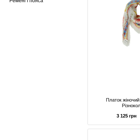
Ремені і пояса
Платок жіночий
Різноко
3 125 грн