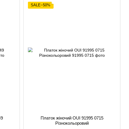
SALE−50%
49
Платок жіночий OUI 91995 0715
Різнокольоровий