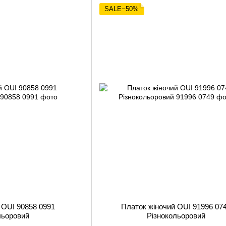
SALE−50%
 OUI 90858 0991
Платок жіночий OUI 91996 07
льоровий
Різнокольоровий