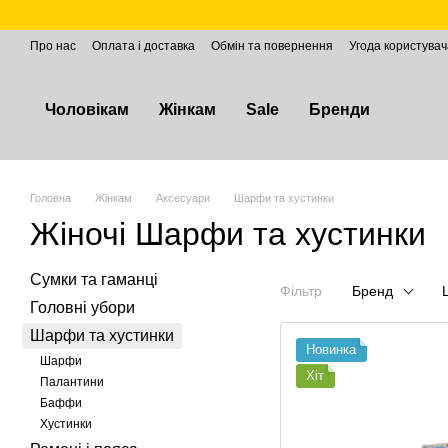
Перейти до основного контенту
Про нас
Оплата і доставка
Обмін та повернення
Угода користувач
Чоловікам
Жінкам
Sale
Бренди
Головна
Жінкам
Аксесуари
Шарфи та хустинки
Жіночі Шарфи та хустинки
Сумки та гаманці
Фільтр
Бренд
Головні убори
Шарфи та хустинки
Новинка
Шарфи
Хіт
Палантини
Баффи
Хустинки