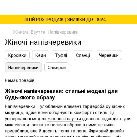
ЛІТІЙ РОЗПРОДАЖ | ЗНИЖКИ ДО - 85%
Жінкам
Взуття
Напівчеревики
Жіночі напівчеревики
Кросівки
Кеди
Туфлі
Сланці
Черевики
Напівчеревики
Снікерси
Немає товарів
Жіночі напівчеревики: стильні моделі для
будь-якого образу
Напівчеревики – улюблений елемент гардероба сучасних
модниць, адже вони об'єднують комфорт і стиль. Ці
універсальні моделі
жіночого взуття
ідеально підходять для
міжсезоння: осінні та весняні образи з ними не лише
привабливі, але й досить теплі та легкі. Фірмовий дизайн
таких моделей легко адаптувати до різних образів – від