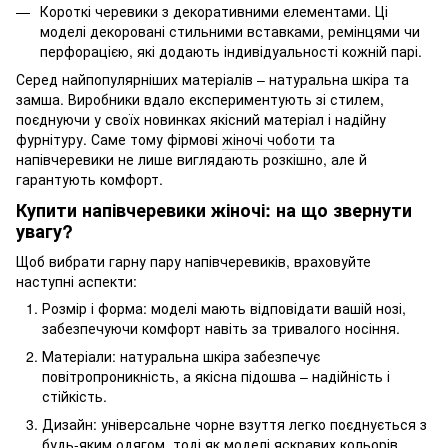
Короткі черевики з декоративними елементами. Ці
моделі декоровані стильними вставками, ремінцями чи
перфорацією, які додають індивідуальності кожній парі.
Серед найпопулярніших матеріалів – натуральна шкіра та
замша. Виробники вдало експериментують зі стилем,
поєднуючи у своїх новинках якісний матеріал і надійну
фурнітуру. Саме тому фірмові
жіночі чоботи
та
напівчеревики не лише виглядають розкішно, але й
гарантують комфорт.
Купити напівчеревики жіночі: на що звернути
увагу?
Щоб вибрати гарну пару напівчеревиків, враховуйте
наступні аспекти:
Розмір і форма: моделі мають відповідати вашій нозі,
забезпечуючи комфорт навіть за тривалого носіння.
Матеріали: натуральна шкіра забезпечує
повітропроникність, а якісна підошва – надійність і
стійкість.
Дизайн: універсальне чорне взуття легко поєднується з
будь-яким одягом, тоді як моделі яскравих кольорів