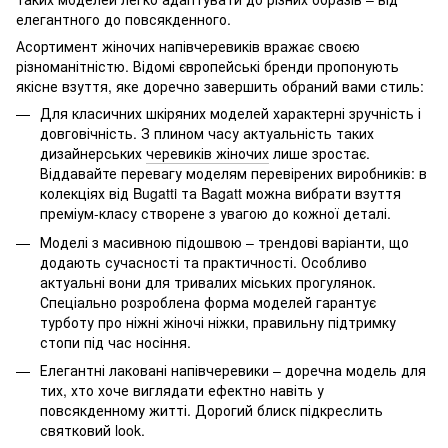
елегантного до повсякденного.
Асортимент жіночих напівчеревиків вражає своєю
різноманітністю. Відомі європейські бренди пропонують
якісне взуття, яке доречно завершить обраний вами стиль:
Для класичних шкіряних моделей характерні зручність і
довговічність. З плином часу актуальність таких
дизайнерських
черевиків жіночих
лише зростає.
Віддавайте перевагу моделям перевірених виробників: в
колекціях від Bugatti та Bagatt можна вибрати взуття
преміум-класу створене з увагою до кожної деталі.
Моделі з масивною підошвою – трендові варіанти, що
додають сучасності та практичності. Особливо
актуальні вони для тривалих міських прогулянок.
Спеціально розроблена форма моделей гарантує
турботу про ніжні жіночі ніжки, правильну підтримку
стопи під час носіння.
Елегантні лаковані напівчеревики – доречна модель для
тих, хто хоче виглядати ефектно навіть у
повсякденному житті. Дорогий блиск підкреслить
святковий look.