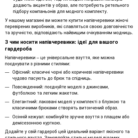
додають акцентів у образ, але потребують ретельного
підбору компаньонів для модного комплекту.
У нашому магазині ви можете купити напівчеревики жіночі
перевірених виробників, які славляться своєю довговічністю
та зручністю, відповідають найвищим очікуванням модниць.
З чим носити напівчеревики: ідеї для вашого
гардероба
Напівчеревики – це універсальне взуття, яке можна
поєднувати з різними стилями:
Офісний: класичні чорні або коричневі напівчеревики
чудово пасують до брюк та спідниць.
Повсякденний: поєднуйте моделі з джинсами,
футболкою та легким жакетом.
Елегантний: лаковані моделі у комплекті з блузкою та
класичними брюками створять витончений образ.
Осінній кежуал: комбінуйте зручне взуття з плащем або
демісезонною курткою.
Додайте у свій гардероб цей ідеальний варіант якісного та
стильного взуття. Замовляйте стильні моделі відомих