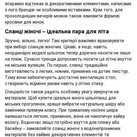
яскравих відтінках із декоративними елементами, написами
з лого брендів чи особливими вставками. Крім того, для
прохолодніших вечорів можна також замовити фірмові
кросівки для жінок
.
Сланці жіночі – ідеальна пара для літа
Зручно, вільно, легко! Такі критерії важливо враховувати
при виборі сланців жіночих. Цікаві, а іноді, навіть,
неординарні моделі шльопок тепер доречно носити не лише
на пляж. Сучасні тренди допускають носити це літнє взуття
на міських вулицях. По-перше, сланці традиційно
виготовляють з легких, ніжних, приємних на дотик текстур.
Тому вони забезпечують достатню вентиляцію стоп,
створюють відмінні умови навіть у літню спеку.
Спеціалісти також радять особливу увагу звернути на
матеріали. Щоб купити ідеальні жіночі шльопанці для
міських прогулянок, краще вибрати натуральну шкіру або
замінники преміум-класу. При тривалому носінні шкіра
залишається легкою, приємною, вона не накопичує зайву
вологу. Водночас якщо потрібно взуття для пляжу або
басейну – замовляйте сланці жіночі з водонепроникних
матеріалів без зайвих декоративних елементів та