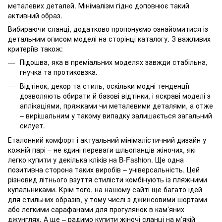
металевих деталей. Мінімалізм гідно доповнює такий
активний образ.
Вибираючи сланці, додатково пропонуємо ознайомитися із
детальним описом моделі на сторінці каталогу. З важливих
критеріїв також:
Підошва, яка в преміальних моделях завжди стабільна,
гнучка та протиковзка.
Відтінок, декор та стиль, оскільки модні тенденції
дозволяють обирати й базові відтінки, і яскраві моделі з
аплікаціями, пряжками чи металевими деталями, а отже
– вирішальним у такому випадку залишається загальний
силует.
Еталонний комфорт і актуальний мінімалістичний дизайн у
кожній парі – не єдині переваги шльопанців жіночих, які
легко купити у декілька кліків на B-Fashion. Ще одна
позитивна сторона таких виробів – універсальність. Цей
різновид літнього взуття стилісти комбінують із пляжними
купальниками. Крім того, на нашому сайті ще багато ідей
для стильних образів, у тому числі з джинсовими шортами
або легкими сарафанами для прогулянок в кам’яних
джунглях. А ще – радимо купити жіночі сланці на м’якій