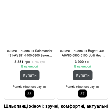
Жіночі шльопанці Salamander
Жіночі шльопанці Bugatti 431-
F31-AS381-1400-5300 Бежеві
A6P85-5900 5100 Bolli Revo
38
Золоті 37
3 351 грн
3 900 грн
4 787 грн
В наявності
В наявності
Купити
Купити
Розмір жіночого взуття
Розмір жіночого взуття
38
37
Шльопанці жіночі: зручні, комфортні, актуальні