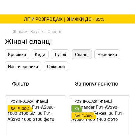
ЛІТІЙ РОЗПРОДАЖ | ЗНИЖКИ ДО - 85%
Жінкам
Взуття
Сланці
Жіночі сланці
Кросівки
Кеди
Туфлі
Сланці
Черевики
Напівчеревики
Снікерси
Фільтр
За популярністю
РОЗПРОДАЖ
РОЗПРОДАЖ
SALE−30%
Хіт
SALE−30%