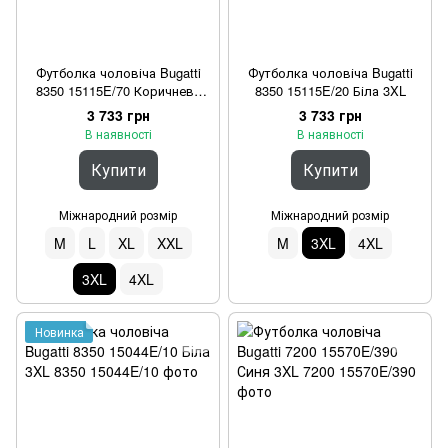
Футболка чоловіча Bugatti
Футболка чоловіча Bugatti
8350 15115E/70 Коричнева
8350 15115E/20 Біла 3XL
3XL
3 733 грн
3 733 грн
В наявності
В наявності
Купити
Купити
Міжнародний розмір
Міжнародний розмір
M
L
XL
XXL
M
3XL
4XL
3XL
4XL
Новинка