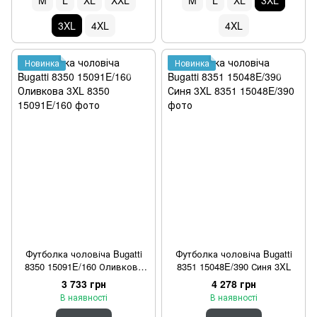
M
L
XL
XXL
M
L
XL
3XL
3XL
4XL
4XL
Новинка
Новинка
Футболка чоловіча Bugatti
Футболка чоловіча Bugatti
8350 15091E/160 Оливкова
8351 15048E/390 Синя 3XL
3XL
3 733 грн
4 278 грн
В наявності
В наявності