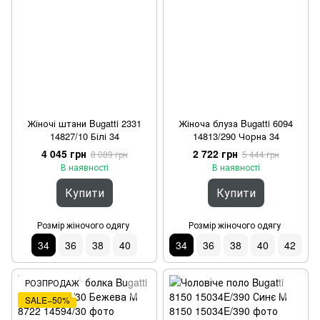
Жіночі штани Bugatti 2331
Жіноча блуза Bugatti 6094
14827/10 Білі 34
14813/290 Чорна 34
4 045 грн
2 722 грн
8 089 грн
5 444 грн
В наявності
В наявності
Купити
Купити
Розмір жіночого одягу
Розмір жіночого одягу
34
36
38
40
34
36
38
40
42
РОЗПРОДАЖ
SALE−50%