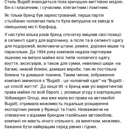
Стиль Bugatti знаходиться поза кричущою миттєвою модою.
Він є і класичним, і сучасним, елегантним і помітним.
Як тільки бренд був зареєстрований, перша партія
стьобаних чоловічих пальто була випущена на заводі в
німецькому місті Херфорд.
У наступні кілька років бренд спочатку зміцнив свої позиції
в сегменті одягу для відпочинку, а після та в сегменті одягу
для подорожей, включаючи штани, ремені, дорожні мішки та
парасольки. До 1994 року компанія надала партнерам
ліцензію на випуск майже всіх типів чоловічого одягу,
взуття, аксесуарів, а також для сумки, невеликої шкіри -на
багажі, нижній білизні, домашні вироби, такі як постільна
білизна та домашня тканина. Таким чином, зображення
компанії змінилося з "Bugatti - це чоловічий одяг" на "Bugatti -
це спосіб життя". До кінця 90 -х бренд мав усі маркетингові
права майже по всій Європі, і, уклавши угоду з корпорацією
Volkswagen Group, яка вже мала всі права на автомобілі
Bugatti, отримала можливість подальше розширення
експортних ринків у Франції та Італії. Незважаючи на
співзвучне з відомим брендом італійських автомобілів,
компанії не мають нічого спільного, за винятком, можливо,
бажання бути найкращим серед рівних і гідних.