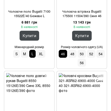
Чоловіче поло Bugatti 7100
Чоловіча вітрівка Bugatti
15522E/40 Бежеве L
175500 11504/390 Синя 46
6 881 грн
13 143 грн
В наявності
В наявності
Купити
Купити
Міжнародний розмір
Розмір чоловічого одягу (UA)
S
M
L
XL
46
48
50
52
54
56