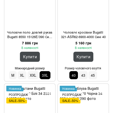
Чоловіче поло довгий рукав
Чоловічі кросівки Bugatti
Bugatti 8550 15126E/390 Синє
321-ASR62-6900-4000 Сині 40
3XL
7 886 грн
5 160 грн
В наявності
В наявності
Купити
Купити
Міжнародний розмір
Розмір чоловічого взуття
M
XL
XXL
3XL
40
43
45
Новинка
Новинка
РОЗПРОДАЖ
РОЗПРОДАЖ
SALE−50%
SALE−50%