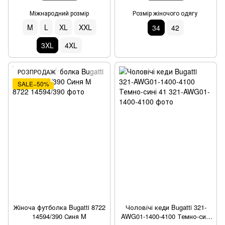
Міжнародний розмір
Розмір жіночого одягу
M
L
XL
XXL
34
42
3XL
4XL
РОЗПРОДАЖ
SALE−50%
Жіноча футболка Bugatti 8722
Чоловічі кеди Bugatti 321-
14594/390 Синя M
AWG01-1400-4100 Темно-сині