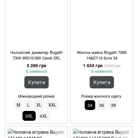
Чоловічий джемпер Bugatti
Жіноча майка Bugatti 7065
7300 95510/390 Синій 3XL
14827/10 Біла 34
5 289 грн
1 634 грн
3 267 грн
В наявності
В наявності
Купити
Купити
Міжнародний розмір
Розмір жіночого одягу
M
L
XL
XXL
34
36
38
3XL
4XL