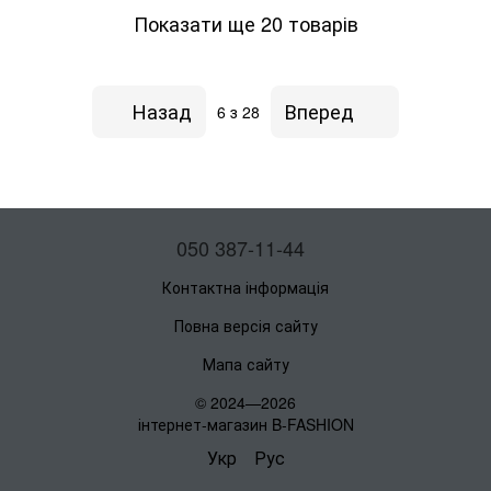
Показати ще 20 товарів
Назад
Вперед
6
з 28
050 387-11-44
Контактна інформація
Повна версія сайту
Мапа сайту
© 2024—2026
інтернет-магазин B-FASHION
Укр
Рус