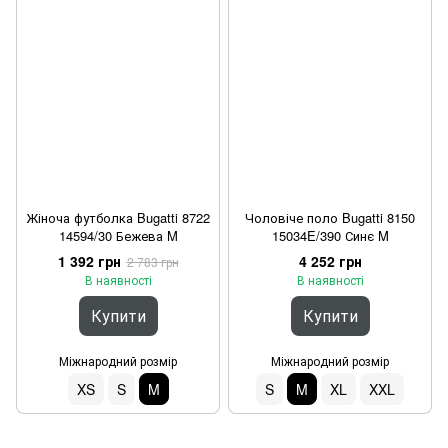
Жіноча футболка Bugatti 8722
Чоловіче поло Bugatti 8150
14594/30 Бежева M
15034E/390 Синє M
1 392 грн
4 252 грн
2 783 грн
В наявності
В наявності
Купити
Купити
Міжнародний розмір
Міжнародний розмір
XS
S
M
S
M
XL
XXL