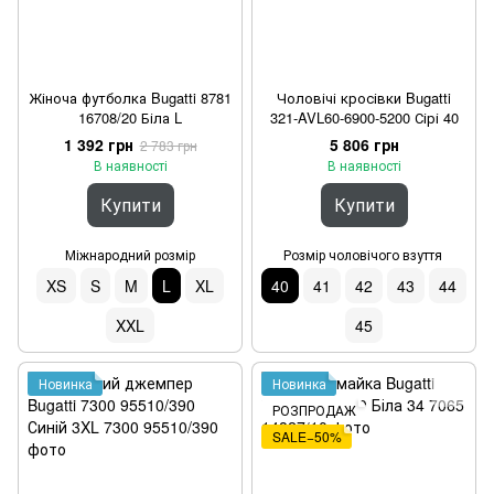
Жіноча футболка Bugatti 8781
Чоловічі кросівки Bugatti
16708/20 Біла L
321-AVL60-6900-5200 Сірі 40
1 392 грн
5 806 грн
2 783 грн
В наявності
В наявності
Купити
Купити
Міжнародний розмір
Розмір чоловічого взуття
XS
S
M
L
XL
40
41
42
43
44
XXL
45
Новинка
Новинка
РОЗПРОДАЖ
SALE−50%