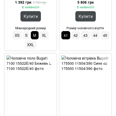
41
1 392 грн
5 806 грн
2 783 грн
В наявності
В наявності
Купити
Купити
Міжнародний розмір
Розмір чоловічого взуття
XS
S
M
XL
41
42
43
44
45
XXL