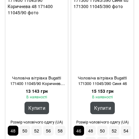
Чоловіча вітрівка Bugatti
Чоловіча вітрівка Bugatti
171400 11045/90 Коричнева
171300 11045/390 Синя 46
48
13 143 грн
15 153 грн
В наявності
В наявності
Купити
Купити
Розмір чоловічого одягу (UA)
Розмір чоловічого одягу (UA)
48
50
52
56
58
46
48
50
52
54