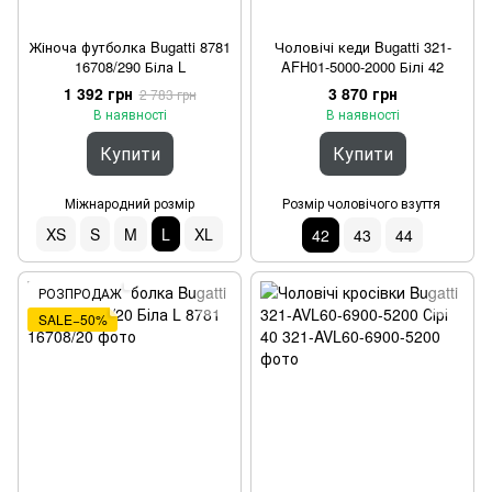
Жіноча футболка Bugatti 8781
Чоловічі кеди Bugatti 321-
16708/290 Біла L
AFH01-5000-2000 Білі 42
1 392 грн
3 870 грн
2 783 грн
В наявності
В наявності
Купити
Купити
Міжнародний розмір
Розмір чоловічого взуття
XS
S
M
L
XL
42
43
44
РОЗПРОДАЖ
SALE−50%