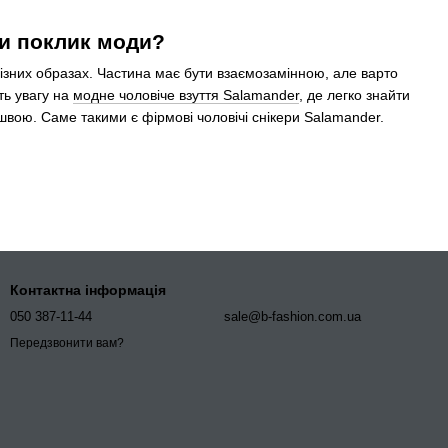
чи поклик моди?
 різних образах. Частина має бути взаємозамінною, але варто
ть увагу на
модне чоловіче взуття Salamander
, де легко знайти
дошвою. Саме такими є фірмові чоловічі снікери Salamander.
градієнтним ефектом.
амандер, які стануть помічником вашого щоденного комфорту.
Контактна інформація
amander
. Моделі в каталозі виключно оригінальні, поставлені
050 387-11-44
sale@b-fashion.com.ua
 яким можна обрати відповідний розмір трендового взуття. Ми
керах Саламандер хочеться рухатися, працювати, подорожувати
Передзвонити вам?
делі
лістичні напрями. Вони доречно виглядають із джинсами,