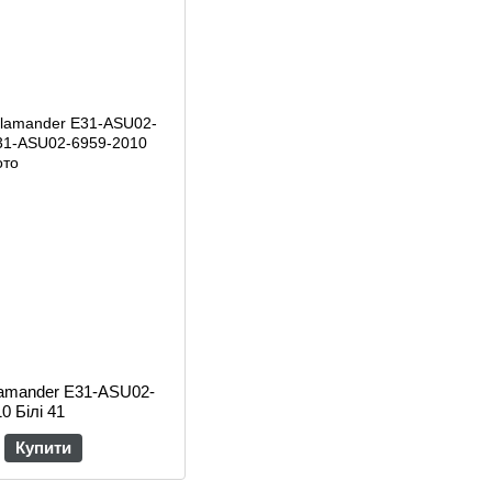
alamander E31-ASU02-
0 Білі 41
Купити