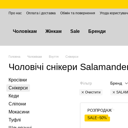
Перейти до основного контенту
Про нас
Оплата і доставка
Обмін та повернення
Угода користувач
Чоловікам
Жінкам
Sale
Бренди
Головна
Чоловікам
Взуття
Снікерси
Чоловічі снікери Salamande
Кросівки
Фільтр
Бренд
Снікерси
Очистити
SALA
Кеди
Сліпони
РОЗПРОДАЖ
Мокасини
SALE−50%
Туфлі
Шльопанці