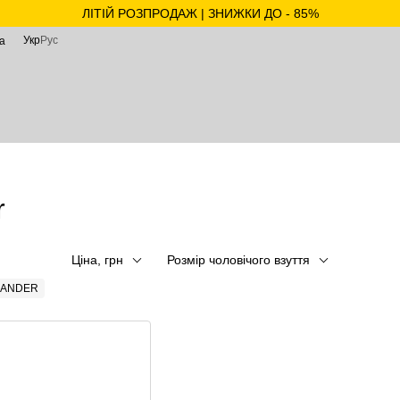
ЛІТІЙ РОЗПРОДАЖ | ЗНИЖКИ ДО - 85%
Укр
Рус
а
r
Ціна, грн
Розмір чоловічого взуття
MANDER