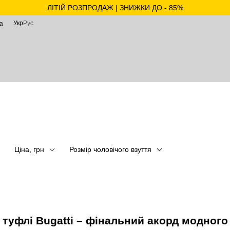
ЛІТІЙ РОЗПРОДАЖ | ЗНИЖКИ ДО - 85%
Укр
Рус
а
Ціна, грн
Розмір чоловічого взуття
 туфлі Bugatti – фінальний акорд модного