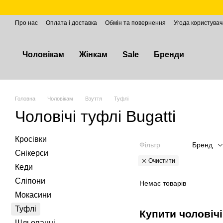
Перейти до основного контенту
Про нас
Оплата і доставка
Обмін та повернення
Угода користувач
Чоловікам
Жінкам
Sale
Бренди
Головна
Чоловікам
Взуття
Туфлі
Чоловічі туфлі Bugatti
Кросівки
Фільтр
Бренд
Снікерси
Очистити
Кеди
Сліпони
Немає товарів
Мокасини
Туфлі
Купити чоловічі
Шльопанці