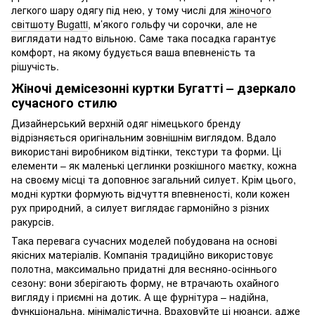
легкого шару одягу під нею, у тому числі для
жіночого
світшоту Bugatti
, м’якого гольфу чи сорочки, але не
виглядати надто вільною. Саме така посадка гарантує
комфорт, на якому будується ваша впевненість та
рішучість.
Жіночі демісезонні куртки Бугатті – дзеркало
сучасного стилю
Дизайнерський верхній одяг німецького бренду
відрізняється оригінальним зовнішнім виглядом. Вдало
використані виробником відтінки, текстури та форми. Ці
елементи – як маленькі цеглинки розкішного маєтку, кожна
на своєму місці та доповнює загальний силует. Крім цього,
модні куртки формують відчуття впевненості, коли кожен
рух природний, а силует виглядає гармонійно з різних
ракурсів.
Така перевага сучасних моделей побудована на основі
якісних матеріалів. Компанія традиційно використовує
полотна, максимально придатні для весняно-осіннього
сезону: вони зберігають форму, не втрачають охайного
вигляду і приємні на дотик. А ще фурнітура – надійна,
функціональна, мінімалістична. Враховуйте ці нюанси, адже