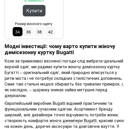
В наявності
Купити
Розмір жіночого одягу
34
36
38
42
Модні інвестиції: чому варто купити жіночу
демісезонну куртку Bugatti
Коли за примхливої весняної погоди слід вибрати ідеальний
верхній одяг, ми радимо купити жіночу демісезонну куртку
Бугатті – оригінальний одяг, який природно вписується у
ритм міста і не потребує складних стилістичних доповнень.
Саме такі стильні моделі обирають без тривалих примірок, і,
як наслідок, – щоранку зникає зайва метушня перед
дзеркалом.
Європейський виробник Bugatti відомий практичним та
функціональним сучасним одягом. Асортимент бренду
широкий, але дизайнери точно відчувають потреби жінки,
створюють комфортні
жіночі джемпери Bugatti
, красиві сукні
на кожен день, доречні аксесуари та довговічне взуття. У