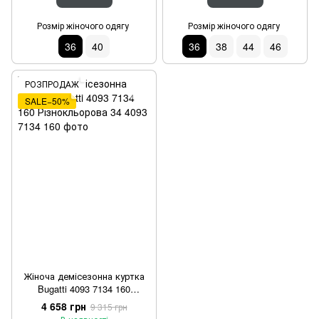
Розмір жіночого одягу
Розмір жіночого одягу
36
40
36
38
44
46
РОЗПРОДАЖ
SALE−50%
Жіноча демісезонна куртка
Bugatti 4093 7134 160
Різнокльорова 34
4 658 грн
9 315 грн