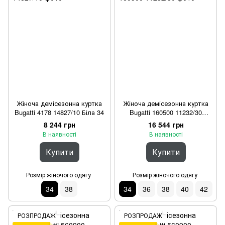
Жіноча демісезонна куртка
Жіноча демісезонна куртка
Bugatti 4178 14827/10 Біла 34
Bugatti 160500 11232/30
Бежева 34
8 244 грн
16 544 грн
В наявності
В наявності
Купити
Купити
Розмір жіночого одягу
Розмір жіночого одягу
34
38
34
36
38
40
42
РОЗПРОДАЖ
РОЗПРОДАЖ