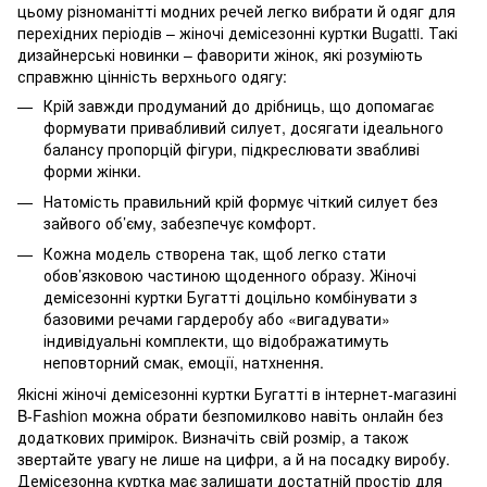
цьому різноманітті модних речей легко вибрати й одяг для
перехідних періодів – жіночі демісезонні куртки Bugatti. Такі
дизайнерські новинки – фаворити жінок, які розуміють
справжню цінність верхнього одягу:
Крій завжди продуманий до дрібниць, що допомагає
формувати привабливий силует, досягати ідеального
балансу пропорцій фігури, підкреслювати звабливі
форми жінки.
Натомість правильний крій формує чіткий силует без
зайвого об’єму, забезпечує комфорт.
Кожна модель створена так, щоб легко стати
обов’язковою частиною щоденного образу. Жіночі
демісезонні куртки Бугатті доцільно комбінувати з
базовими речами гардеробу або «вигадувати»
індивідуальні комплекти, що відображатимуть
неповторний смак, емоції, натхнення.
Якісні жіночі демісезонні куртки Бугатті в інтернет-магазині
B-Fashion можна обрати безпомилково навіть онлайн без
додаткових примірок. Визначіть свій розмір, а також
звертайте увагу не лише на цифри, а й на посадку виробу.
Демісезонна куртка має залишати достатній простір для