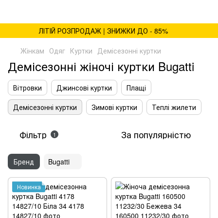
ЛІТІЙ РОЗПРОДАЖ | ЗНИЖКИ ДО - 85%
Жінкам
Одяг
Куртки
Демісезонні куртки
Демісезонні жіночі куртки Bugatti
Вітровки
Джинсові куртки
Плащі
Демісезонні куртки
Зимові куртки
Теплі жилети
Фільтр
За популярністю
1
Бренд
Bugatti
Новинка