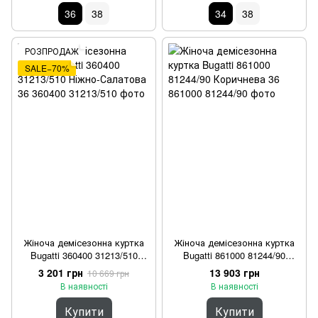
36
38
34
38
РОЗПРОДАЖ
SALE−70%
Жіноча демісезонна куртка
Жіноча демісезонна куртка
Bugatti 360400 31213/510
Bugatti 861000 81244/90
Ніжно-Салатова 36
Коричнева 36
3 201 грн
13 903 грн
10 669 грн
В наявності
В наявності
Купити
Купити