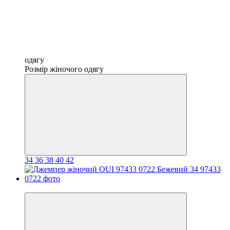
одягу
Розмір жіночого одягу
34
36
38
40
42
Новинка