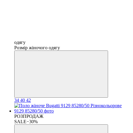
одягу
Розмір жіночого одягу
34
40
42
РОЗПРОДАЖ
SALE−30%