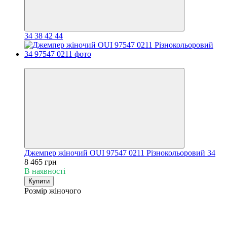
34
38
42
44
Новинка
Джемпер жіночий OUI 97547 0211 Різнокольоровий 34
8 465 грн
В наявності
Купити
Розмір жіночого