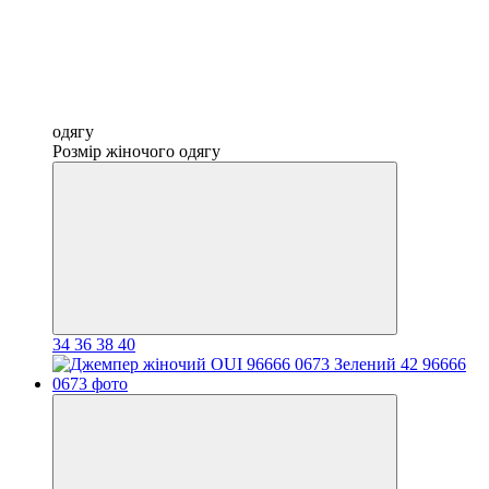
одягу
Розмір жіночого одягу
34
36
38
40