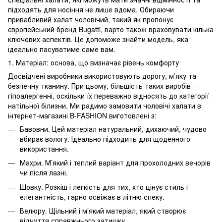
підходять для носіння не лише вдома. Обираючи
привабливий халат чоловічий, такий як пропонує
європейський бренд Bugatti, варто також враховувати кілька
ключових аспектів. Це допоможе знайти модель, яка
ідеально пасуватиме саме вам.
1. Матеріал: основа, що визначає рівень комфорту
Досвідчені виробники використовують дорогу, м’яку та
безпечну тканину. При цьому, більшість таких виробів –
гіпоалергенні, оскільки їх переважно відносять до категорії
натільної білизни. Ми радимо замовити чоловічі халати в
інтернет-магазині B-FASHION виготовлені з:
Бавовни. Цей матеріал натуральний, дихаючий, чудово
вбирає вологу. Ідеально підходить для щоденного
використання.
Махри. М’який і теплий варіант для прохолодних вечорів
чи після лазні.
Шовку. Розкіш і легкість для тих, хто цінує стиль і
елегантність, гарно освіжає в літню спеку.
Велюру. Щільний і м’який матеріал, який створює
відчуття справжнього затишку.