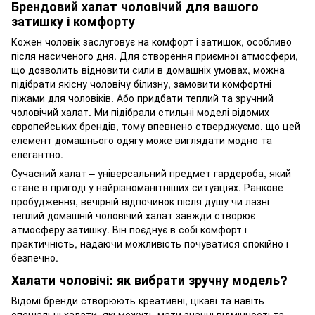
Брендовий халат чоловічий для вашого
затишку і комфорту
Кожен чоловік заслуговує на комфорт і затишок, особливо
після насиченого дня. Для створення приємної атмосфери,
що дозволить відновити сили в домашніх умовах, можна
підібрати якісну
чоловічу білизну
, замовити комфортні
піжами для чоловіків
. Або придбати теплий та зручний
чоловічий халат. Ми підібрали стильні моделі відомих
європейських брендів, тому впевнено стверджуємо, що цей
елемент домашнього одягу може виглядати модно та
елегантно.
Сучасний халат – універсальний предмет гардероба, який
стане в пригоді у найрізноманітніших ситуаціях. Ранкове
пробудження, вечірній відпочинок після душу чи лазні —
теплий домашній чоловічий халат завжди створює
атмосферу затишку. Він поєднує в собі комфорт і
практичність, надаючи можливість почуватися спокійно і
безпечно.
Халати чоловічі: як вибрати зручну модель?
Відомі бренди створюють креативні, цікаві та навіть
спеціальні халати, які можуть мати значні відмінності та