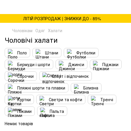
ЛІТІЙ РОЗПРОДАЖ | ЗНИЖКИ ДО - 85%
Чоловікам
Одяг
Халати
Чоловічі халати
Поло
Штани
Футболки
Бермуди і шорти
Джинси
Піджаки
Сорочки
Спорт і відпочинок
Пляжні шорти та плавки
Білизна
Куртки
Светри та кофти
Тренчі
Піжами
Пальта
Немає товарів