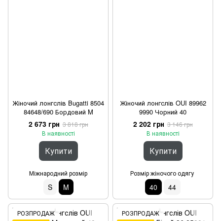
Жіночий лонгслів Bugatti 8504
Жіночий лонгслів OUI 89962
84648/690 Бордовий M
9990 Чорний 40
2 673 грн
2 202 грн
3 818 грн
3 146 грн
В наявності
В наявності
Купити
Купити
Міжнародний розмір
Розмір жіночого одягу
S
M
40
44
РОЗПРОДАЖ
РОЗПРОДАЖ