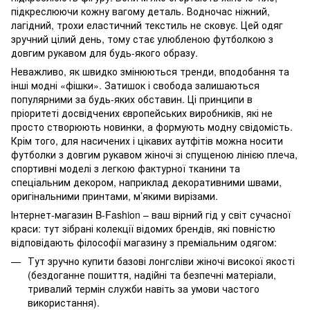
підкреслюючи кожну вагому деталь. Водночас ніжний,
лагідний, трохи еластичний текстиль не сковує. Цей одяг
зручний цілий день, тому стає улюбленою футболкою з
довгим рукавом для будь-якого образу.
Неважливо, як швидко змінюються тренди, вподобання та
інші модні «фішки». Затишок і свобода залишаються
популярними за будь-яких обставин. Ці принципи в
пріоритеті досвідчених європейських виробників, які не
просто створюють новинки, а формують модну свідомість.
Крім того, для насичених і цікавих аутфітів можна носити
футболки з довгим рукавом жіночі зі спущеною лінією плеча,
спортивні моделі з легкою фактурної тканини та
спеціальним декором, наприклад декоративними швами,
оригінальними принтами, м’якими вирізами.
Інтернет-магазин B-Fashion – ваш вірний гід у світ сучасної
краси: тут зібрані колекції відомих брендів, які повністю
відповідають філософії магазину з преміальним одягом:
Тут зручно купити базові лонгсліви жіночі високої якості
(бездоганне пошиття, надійні та безпечні матеріали,
тривалий термін служби навіть за умови частого
використання).