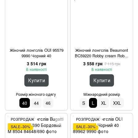
Жіночий лонгслів OUI 95579
Жіночий лонгслів Beaumont
9990 Чорний 40
BC59220 Robby cream Robby
Різнокольоровий L
3 514 грн
3 558 грн
7 115 грн
В наявності
В наявності
Купити
Купити
Розмір жіночого одягу
Міжнародний розмір
S
L
XL
XXL
40
44
46
РОЗПРОДАЖ
РОЗПРОДАЖ
SALE−30%
SALE−30%