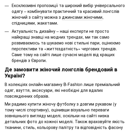
Ексклюзивні пропозиції та широкий вибір універсального
одягу – комбінувати практичний та красивий лонгслів
жіночий з сайту можна з
джинсами жіночими
,
спідницями, жакетами.
Актуальність дизайну – наші експерти не просто
найкращі знавці на модних трендах, ми так само
розвиваємось та шукаємо нові стильні пари, оцінюємо
перспективи та «життєздатність» чергових трендів.
Саме тому на сайті лише сучасні моделі від кращих
брендів з Європи.
Де замовити жіночий лонгслів брендовий в
Україні?
В колекціях онлайн-магазину B-Fashion лише преміальний
одяг, взуття, аксесуари, які необхідні для вдалих
повсякденних образів.
Ми радимо купити жіночу футболку з довгим рукавом (у
тому числі спортивну), оцінивши візуально переваги
зовнішнього вигляду моделі, оскільки на сайті низка
детальних фото до кожної моделі. Також враховуйте якість
тканини, стиль, кольорову палітру та відповідність фасону