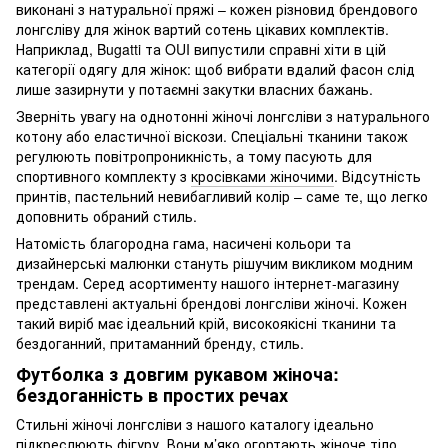
виконані з натуральної пряжі – кожен різновид брендового
лонгсліву для жінок вартий сотень цікавих комплектів.
Наприклад, Bugatti та OUI випустили справні хіти в цій
категорії одягу для жінок: щоб вибрати вдалий фасон слід
лише зазирнути у потаємні закутки власних бажань.
Зверніть увагу на однотонні жіночі лонгсліви з натурального
котону або еластичної віскози. Спеціальні тканини також
регулюють повітропроникність, а тому пасують для
спортивного комплекту з
кросівками жіночими
. Відсутність
принтів, пастельний невибагливий колір – саме те, що легко
доповнить обраний стиль.
Натомість благородна гама, насичені кольори та
дизайнерські малюнки стануть рішучим викликом модним
трендам. Серед асортименту нашого інтернет-магазину
представлені актуальні брендові лонгсліви жіночі. Кожен
такий виріб має ідеальний крій, високоякісні тканини та
бездоганний, притаманний бренду, стиль.
Футболка з довгим рукавом жіноча:
бездоганність в простих речах
Стильні жіночі лонгсліви з нашого каталогу ідеально
підкреслюють фігуру. Вони м’яко огортають жіноче тіло,