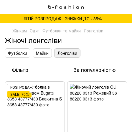
ЛІТІЙ РОЗПРОДАЖ | ЗНИЖКИ ДО - 85%
Жінкам
Одяг
Футболки та майки
Лонгсліви
Жіночі лонгсліви
Футболки
Майки
Лонгсліви
Фільтр
За популярністю
РОЗПРОДАЖ
SALE−70%