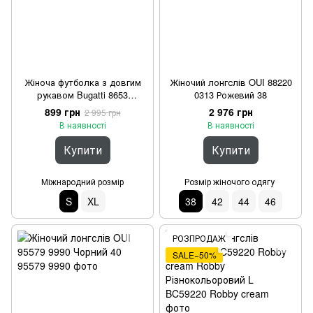
Жіноча футболка з довгим
Жіночий лонгслів OUI 88220
рукавом Bugatti 8653
0313 Рожевий 38
43777/430 Блакитна S
899 грн
2 976 грн
2 995 грн
В наявності
В наявності
Купити
Купити
Міжнародний розмір
Розмір жіночого одягу
S
XL
38
42
44
46
РОЗПРОДАЖ
SALE−50%