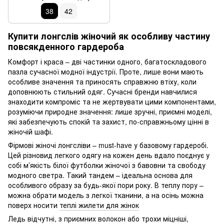
38
42
Купити лонгслів жіночий як особливу частину
повсякденного гардероба
Комфорт і краса – дві частинки одного, багатоскладового
пазла сучасної модної індустрії. Проте, лише вони мають
особливе значення та приносять справжню втіху, коли
доповнюють стильний одяг. Сучасні бренди навчилися
знаходити компроміс та не жертвувати цими компонентами,
розуміючи природне значення: лише зручні, приємні моделі,
які забезпечують спокій та захист, по-справжньому цінні в
жіночій шафі.
Фірмові жіночі лонгсліви – must-have у базовому гардеробі.
Цей різновид легкого одягу на кожен день вдало поєднує у
собі м’якість білої футболки жіночої з бавовни та свободу
модного светра. Такий тандем – ідеальна основа для
особливого образу за будь-якої пори року. В теплу пору –
можна обрати модель з легкої тканини, а на осінь можна
поверх носити
теплі жилети для жінок
Ледь відчутні, з приємних волокон або трохи міцніші,