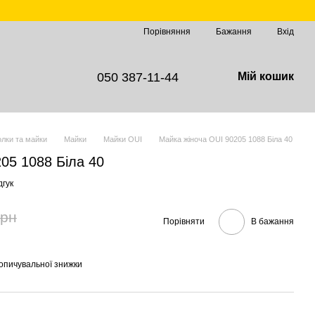
Порівняння
Бажання
Вхід
050 387-11-44
Мій кошик
лки та майки
Майки
Майки OUI
Майка жіноча OUI 90205 1088 Біла 40
05 1088 Біла 40
дгук
грн
Порівняти
В бажання
опичувальної знижки