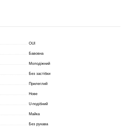
OUI
Бавовна
Молодіжний
Без застібки
Прилеглий
Нове
U-подібний
Майка
Без рукава