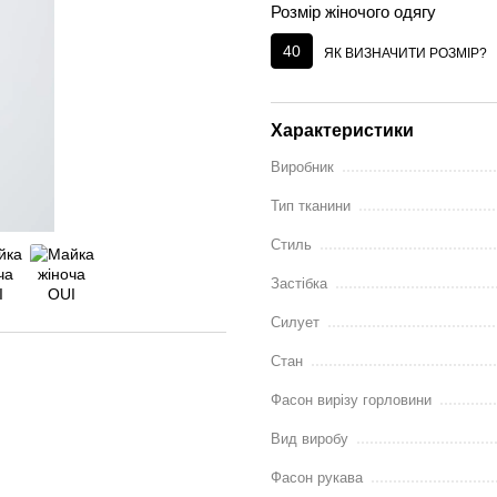
Розмір жіночого одягу
40
ЯК ВИЗНАЧИТИ РОЗМІР?
Характеристики
Виробник
Тип тканини
Стиль
Застібка
Силует
Стан
Фасон вирізу горловини
Вид виробу
Фасон рукава