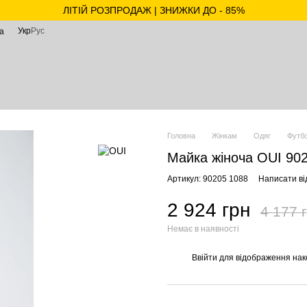
ЛІТІЙ РОЗПРОДАЖ | ЗНИЖКИ ДО - 85%
Укр
Рус
а
Головна
Жінкам
Одяг
Футбо
Майка жіноча OUI 902
Артикул: 90205 1088
Написати ві
2 924 грн
4 177 
Немає в наявності
Ввійти
для відображення нак
%