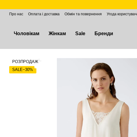
Перейти до основного контенту
Про нас
Оплата і доставка
Обмін та повернення
Угода користувач
Чоловікам
Жінкам
Sale
Бренди
РОЗПРОДАЖ
SALE−30%