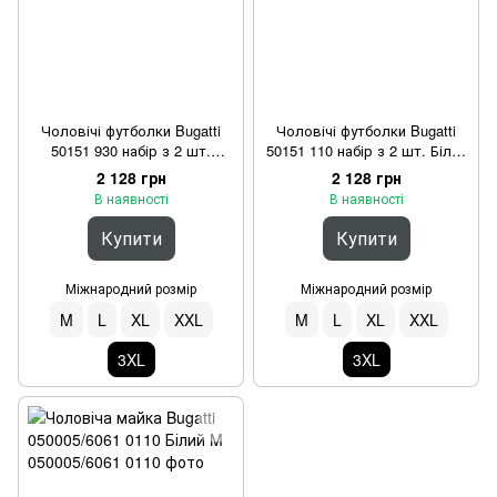
Чоловічі футболки Bugatti
Чоловічі футболки Bugatti
50151 930 набір з 2 шт.
50151 110 набір з 2 шт. Білий
Чорний 3XL
3XL
2 128 грн
2 128 грн
В наявності
В наявності
Купити
Купити
Міжнародний розмір
Міжнародний розмір
M
L
XL
XXL
M
L
XL
XXL
3XL
3XL