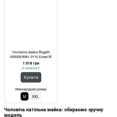
Чоловіча майка Bugatti
050005/6061 0110 Білий M
1 018 грн
В наявності
Купити
Міжнародний розмір
M
XXL
Чоловіча натільна майка: обираємо зручну
модель