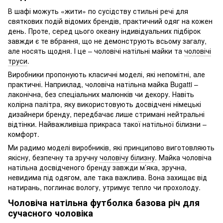
В шафі можуть «жити» по сусідству стильні речі для
святкових подій відомих брендів, практичний одяг на кожен
день. Проте, серед цього океану індивідуальних підбірок
завжди є те вбрання, що не демонструють всьому загалу,
але носять щодня. І це – чоловічі натільні майки та
чоловічі
труси
.
Виробники пропонують класичні моделі, які непомітні, але
практичні. Наприклад, чоловіча натільна майка Bugatti –
лаконічна, без спеціальних малюнків чи декору. Навіть
колірна палітра, яку використовують досвідчені німецькі
дизайнери бренду, передбачає лише стримані нейтральні
відтінки. Найважливіша прикраса такої натільної білизни –
комфорт.
Ми радимо моделі виробників, які принципово виготовляють
якісну, безпечну та зручну
чоловічу білизну
. Майка чоловіча
натільна досвідченого бренду завжди м’яка, зручна,
невидима під одягом, але така важлива. Вона захищає від
натирань, поглинає вологу, утримує тепло чи прохолоду.
Чоловіча натільна футболка базова річ для
сучасного чоловіка