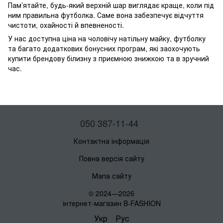
Пам’ятайте, будь-який верхній шар виглядає краще, коли під
ним правильна футболка. Саме вона забезпечує відчуття
чистоти, охайності й впевненості.
У нас доступна ціна на чоловічу натільну майку, футболку
та багато додаткових бонусних програм, які заохочують
купити брендову білизну з приємною знижкою та в зручний
час.
050 387-11-44
Контактна інформація
Повна версія сайту
Мапа сайту
© 2024—2026
інтернет-магазин B-FASHION
Укр
Рус