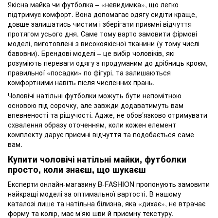
Якісна майка чи футболка – «невидимка», що легко
підтримує комфорт. Вона допомагає одягу сидіти краще,
довше залишатись чистим і зберігати приємні відчуття
протягом усього дня. Саме тому варто замовити фірмові
моделі, виготовлені з високоякісної тканини (у тому числі
бавовни). Брендові моделі – це вибір чоловіків, які
розуміють переваги одягу з продуманим до дрібниць кроєм,
правильної «посадки» по фігурі. та залишаються
комфортними навіть після численних прань.
Чоловічі натільні футболки можуть бути непомітною
основою під сорочку, але завжди додаватимуть вам
впевненості та рішучості. Адже, не обов’язково отримувати
схвалення образу оточенням, коли кожен елемент
комплекту дарує приємні відчуття та подобається саме
вам.
Купити чоловічі натільні майки, футболки
просто, коли знаєш, що шукаєш
Експерти онлайн-магазину B-FASHION пропонують замовити
найкращі моделі за оптимальної вартості. В нашому
каталозі лише та натільна білизна, яка «дихає», не втрачає
форму та колір, має м’які шви й приємну текстуру.