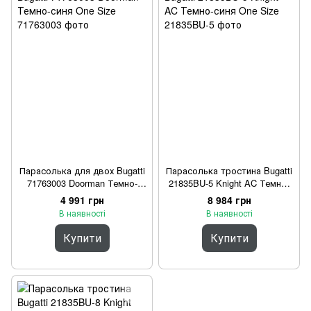
Парасолька для двох Bugatti
Парасолька тростина Bugatti
71763003 Doorman Темно-
21835BU-5 Knight AC Темно-
синя One Size
синя One Size
4 991 грн
8 984 грн
В наявності
В наявності
Купити
Купити