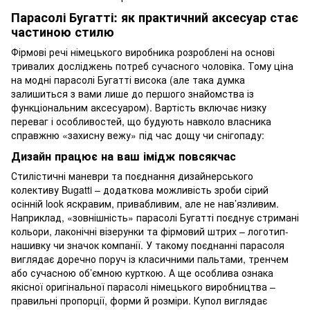
Парасолі Бугатті: як практичний аксесуар стає
частиною стилю
Фірмові речі німецького виробника розроблені на основі
тривалих досліджень потреб сучасного чоловіка. Тому ціна
на модні парасолі Бугатті висока (але така думка
залишиться з вами лише до першого знайомства із
функціональним аксесуаром). Вартість включає низку
переваг і особливостей, що будують навколо власника
справжню «захисну вежу» під час дощу чи снігопаду:
Дизайн працює на ваш імідж повсякчас
Стилістичні маневри та поєднання дизайнерського
колективу Bugatti – додаткова можливість зроби сірий
осінній look яскравим, привабливим, але не нав’язливим.
Наприклад, «зовнішність» парасолі Бугатті поєднує стримані
кольори, лаконічні візерунки та фірмовий штрих – логотип-
нашивку чи значок компанії. У такому поєднанні парасоля
виглядає доречно поруч із класичними пальтами, тренчем
або сучасною об’ємною курткою. А ще особлива ознака
якісної оригінальної парасолі німецького виробництва –
правильні пропорції, форми й розміри. Купол виглядає