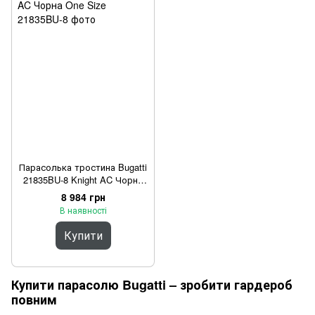
Парасолька тростина Bugatti
21835BU-8 Knight AC Чорна
One Size
8 984 грн
В наявності
Купити
Купити парасолю Bugatti – зробити гардероб
повним