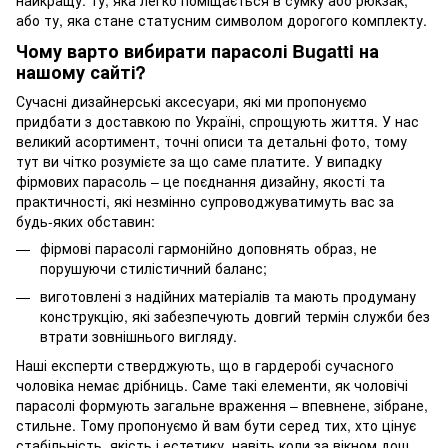
або ту, яка стане статусним символом дорогого комплекту.
Чому варто вибирати парасолі Bugatti на
нашому сайті?
Сучасні дизайнерські аксесуари, які ми пропонуємо
придбати з доставкою по Україні, спрощують життя. У нас
великий асортимент, точні описи та детальні фото, тому
тут ви чітко розумієте за що саме платите. У випадку
фірмових парасоль – це поєднання дизайну, якості та
практичності, які незмінно супроводжуватимуть вас за
будь-яких обставин:
фірмові парасолі гармонійно доповнять образ, не
порушуючи стилістичний баланс;
виготовлені з надійних матеріалів та мають продуману
конструкцію, які забезпечують довгий термін служби без
втрати зовнішнього вигляду.
Наші експерти стверджують, що в гардеробі сучасного
чоловіка немає дрібниць. Саме такі елементи, як чоловічі
парасолі формують загальне враження – впевнене, зібране,
стильне. Тому пропонуємо й вам бути серед тих, хто цінує
стабільність, якість і естетику, навіть коли за вікном дощ.