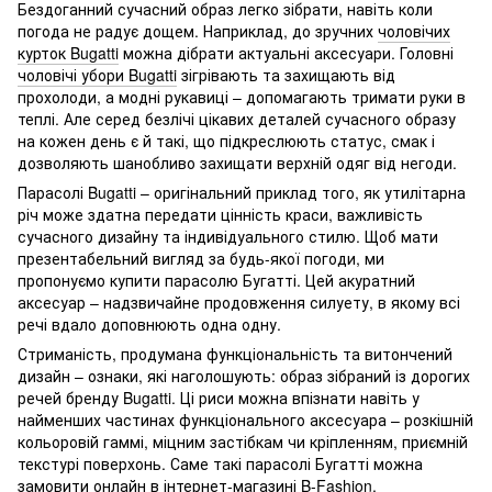
Бездоганний сучасний образ легко зібрати, навіть коли
погода не радує дощем. Наприклад, до зручних
чоловічих
курток Bugatti
можна дібрати актуальні аксесуари. Головні
чоловічі убори Bugatti
зігрівають та захищають від
прохолоди, а модні рукавиці – допомагають тримати руки в
теплі. Але серед безлічі цікавих деталей сучасного образу
на кожен день є й такі, що підкреслюють статус, смак і
дозволяють шанобливо захищати верхній одяг від негоди.
Парасолі Bugatti – оригінальний приклад того, як утилітарна
річ може здатна передати цінність краси, важливість
сучасного дизайну та індивідуального стилю. Щоб мати
презентабельний вигляд за будь-якої погоди, ми
пропонуємо купити парасолю Бугатті. Цей акуратний
аксесуар – надзвичайне продовження силуету, в якому всі
речі вдало доповнюють одна одну.
Стриманість, продумана функціональність та витончений
дизайн – ознаки, які наголошують: образ зібраний із дорогих
речей бренду Bugatti. Ці риси можна впізнати навіть у
найменших частинах функціонального аксесуара – розкішній
кольоровій гаммі, міцним застібкам чи кріпленням, приємній
текстурі поверхонь. Саме такі парасолі Бугатті можна
замовити онлайн в інтернет-магазині B-Fashion.