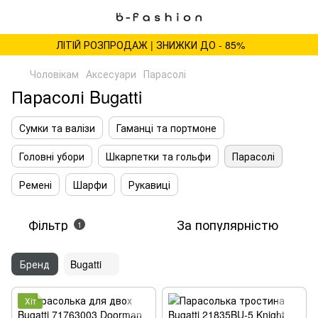
ЛІТІЙ РОЗПРОДАЖ | ЗНИЖКИ ДО - 85%
Чоловікам
Аксесуари
Парасолі
Парасолі Bugatti
Сумки та валізи
Гаманці та портмоне
Головні убори
Шкарпетки та гольфи
Парасолі
Ремені
Шарфи
Рукавиці
Фільтр
За популярністю
1
Бренд
Bugatti
Хіт