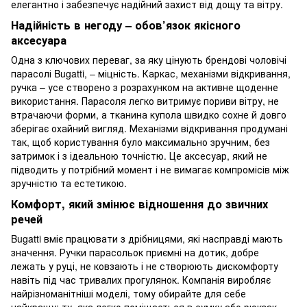
елегантно і забезпечує надійний захист від дощу та вітру.
Надійність в негоду – обов’язок якісного
аксесуара
Одна з ключових переваг, за яку цінують брендові чоловічі
парасолі Bugatti, – міцність. Каркас, механізми відкривання,
ручка – усе створено з розрахунком на активне щоденне
використання. Парасоля легко витримує пориви вітру, не
втрачаючи форми, а тканина купола швидко сохне й довго
зберігає охайний вигляд. Механізми відкривання продумані
так, щоб користування було максимально зручним, без
затримок і з ідеальною точністю. Це аксесуар, який не
підводить у потрібний момент і не вимагає компромісів між
зручністю та естетикою.
Комфорт, який змінює відношення до звичних
речей
Bugatti вміє працювати з дрібницями, які насправді мають
значення. Ручки парасольок приємні на дотик, добре
лежать у руці, не ковзають і не створюють дискомфорту
навіть під час тривалих прогулянок. Компанія виробляє
найрізноманітніші моделі, тому обирайте для себе
найкращу: ту, яка легко поміщається в сумку або рюкзак,