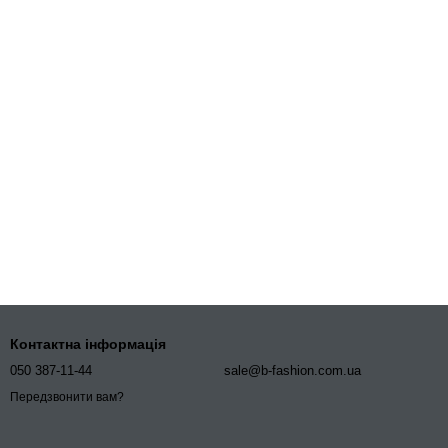
Контактна інформація
050 387-11-44
sale@b-fashion.com.ua
Передзвонити вам?