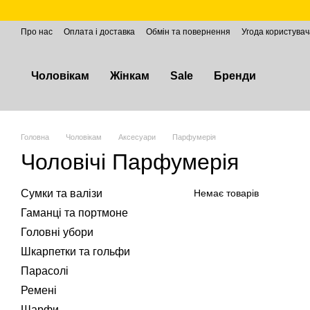
Перейти до основного контенту
Про нас
Оплата і доставка
Обмін та повернення
Угода користувач
Чоловікам
Жінкам
Sale
Бренди
Головна
Чоловікам
Аксесуари
Парфумерія
Чоловічі Парфумерія
Сумки та валізи
Немає товарів
Гаманці та портмоне
Головні убори
Шкарпетки та гольфи
Парасолі
Ремені
Шарфи