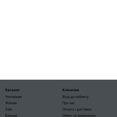
Каталог
Клієнтам
Чоловікам
Вхід до кабінету
Жінкам
Про нас
Sale
Оплата і доставка
Бренди
Обмін та повернення