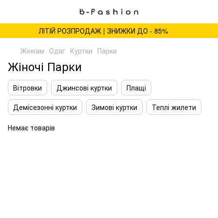
ЛІТІЙ РОЗПРОДАЖ | ЗНИЖКИ ДО - 85%
Жінкам
Одяг
Куртки
Парки
Жіночі Парки
Вітровки
Джинсові куртки
Плащі
Демісезонні куртки
Зимові куртки
Теплі жилети
Немає товарів